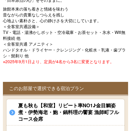
「日本原点の心」をそのままに。
o
旅館本来の落ち着きと情緒を味わう
u
昔ながらの貴重なしつらえを残し
s
心地よい素朴さと、心の静けさを大切にしています。
＜全客室共通設備＞
TV・電話・湯沸かしポット・空冷蔵庫・お茶セット・氷水・Wifi無
料接続 他
＜全客室共通 アメニティ＞
ハンドタオル・ドライヤー・クレンジング・化粧水・乳液・歯ブラ
シ・髭剃り 他
※2025年9月1日より、定員が4名から3名に変更となります。
このお部屋で選択できる宿泊プラン
夏も秋も【和室】リピート率NO1♪金目鯛姿
煮・伊勢海老・鮑・鍋料理の饗宴 漁師町フル
コース会席