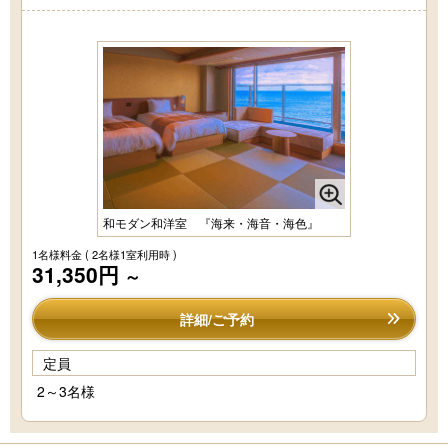
和モダン和洋室 『海来・海音・海色』
1名様料金
( 2名様1室利用時 )
31,350円
～
詳細/ご予約
定員
2～3名様