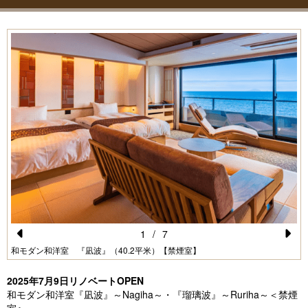
1
/
7
Pr
N
和モダン和洋室 『凪波』（40.2平米）【禁煙室】
e
e
2025年7月9日リノベートOPEN
vi
xt
和モダン和洋室『凪波』～Nagiha～・『瑠璃波』～Ruriha～＜禁煙