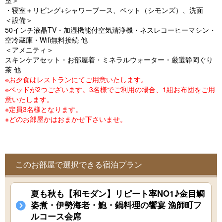
室＞
o
・寝室＋リビング+シャワーブース、ベット（シモンズ）、洗面
u
＜設備＞
50インチ液晶TV・加湿機能付空気清浄機・ネスレコーヒーマシン・
s
空冷蔵庫・Wifi無料接続 他
＜アメニティ＞
スキンケアセット・お部屋着・ミネラルウォーター・厳選静岡ぐり
茶 他
※お夕食はレストランにてご用意いたします。
※ベッドが2つございます。3名様でご利用の場合、1組お布団をご用
意いたします。
※定員3名様となります。
※どのお部屋かはおまかせ下さいませ。
このお部屋で選択できる宿泊プラン
夏も秋も【和モダン】リピート率NO1♪金目鯛
姿煮・伊勢海老・鮑・鍋料理の饗宴 漁師町フ
ルコース会席