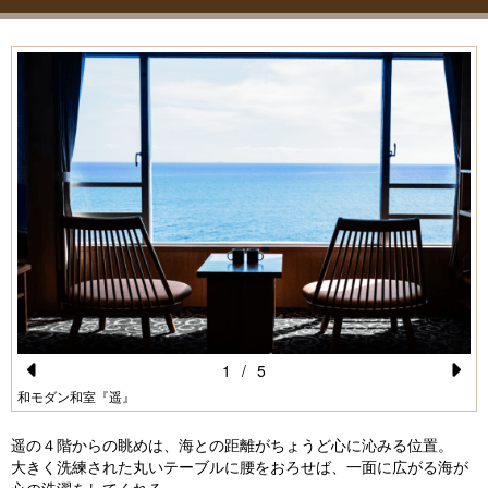
1
/
5
Pr
N
和モダン和室『遥』
e
e
遥の４階からの眺めは、海との距離がちょうど心に沁みる位置。
vi
xt
大きく洗練された丸いテーブルに腰をおろせば、一面に広がる海が