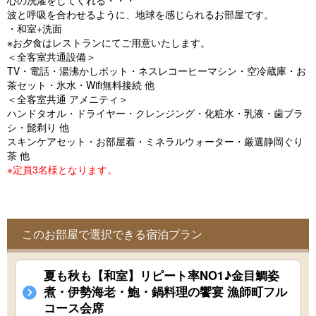
心の洗濯をしてくれる・・・
o
波と呼吸を合わせるように、地球を感じられるお部屋です。
u
・和室+洗面
※お夕食はレストランにてご用意いたします。
s
＜全客室共通設備＞
TV・電話・湯沸かしポット・ネスレコーヒーマシン・空冷蔵庫・お
茶セット・氷水・Wifi無料接続 他
＜全客室共通 アメニティ＞
ハンドタオル・ドライヤー・クレンジング・化粧水・乳液・歯ブラ
シ・髭剃り 他
スキンケアセット・お部屋着・ミネラルウォーター・厳選静岡ぐり
茶 他
※定員3名様となります。
このお部屋で選択できる宿泊プラン
夏も秋も【和室】リピート率NO1♪金目鯛姿
煮・伊勢海老・鮑・鍋料理の饗宴 漁師町フル
コース会席