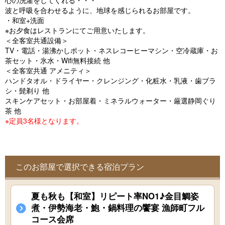
心の洗濯をしてくれる・・・
o
波と呼吸を合わせるように、地球を感じられるお部屋です。
u
・和室+洗面
※お夕食はレストランにてご用意いたします。
s
＜全客室共通設備＞
TV・電話・湯沸かしポット・ネスレコーヒーマシン・空冷蔵庫・お
茶セット・氷水・Wifi無料接続 他
＜全客室共通 アメニティ＞
ハンドタオル・ドライヤー・クレンジング・化粧水・乳液・歯ブラ
シ・髭剃り 他
スキンケアセット・お部屋着・ミネラルウォーター・厳選静岡ぐり
茶 他
※定員3名様となります。
このお部屋で選択できる宿泊プラン
夏も秋も【和室】リピート率NO1♪金目鯛姿
煮・伊勢海老・鮑・鍋料理の饗宴 漁師町フル
コース会席