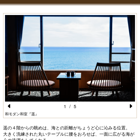
1
/
5
Pr
N
和モダン和室『遥』
e
e
遥の４階からの眺めは、海との距離がちょうど心に沁みる位置。
vi
xt
大きく洗練された丸いテーブルに腰をおろせば、一面に広がる海が