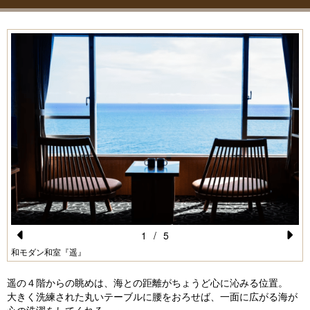
1
/
5
Pr
N
和モダン和室『遥』
e
e
遥の４階からの眺めは、海との距離がちょうど心に沁みる位置。
vi
xt
大きく洗練された丸いテーブルに腰をおろせば、一面に広がる海が