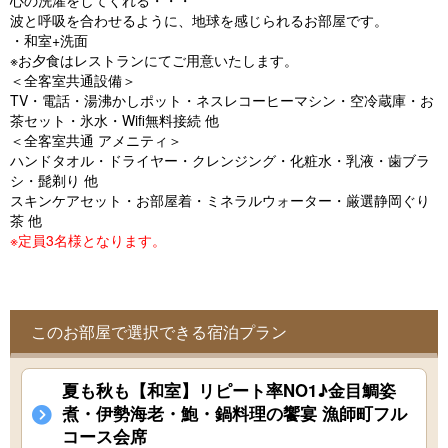
心の洗濯をしてくれる・・・
o
波と呼吸を合わせるように、地球を感じられるお部屋です。
u
・和室+洗面
※お夕食はレストランにてご用意いたします。
s
＜全客室共通設備＞
TV・電話・湯沸かしポット・ネスレコーヒーマシン・空冷蔵庫・お
茶セット・氷水・Wifi無料接続 他
＜全客室共通 アメニティ＞
ハンドタオル・ドライヤー・クレンジング・化粧水・乳液・歯ブラ
シ・髭剃り 他
スキンケアセット・お部屋着・ミネラルウォーター・厳選静岡ぐり
茶 他
※定員3名様となります。
このお部屋で選択できる宿泊プラン
夏も秋も【和室】リピート率NO1♪金目鯛姿
煮・伊勢海老・鮑・鍋料理の饗宴 漁師町フル
コース会席