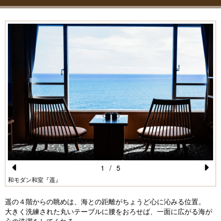
1
/
5
Pr
N
和モダン和室『遥』
e
e
遥の４階からの眺めは、海との距離がちょうど心に沁みる位置。
vi
xt
大きく洗練された丸いテーブルに腰をおろせば、一面に広がる海が