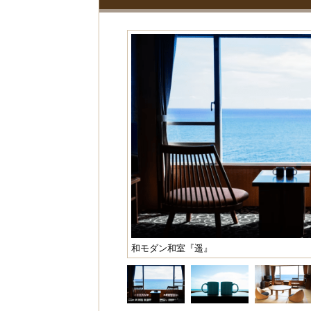
和モダン和室『遥』