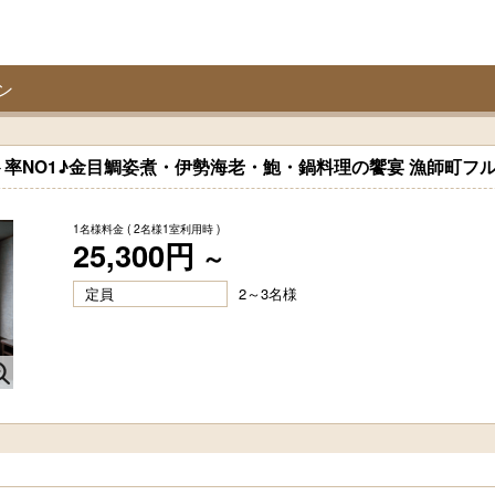
ン
率NO1♪金目鯛姿煮・伊勢海老・鮑・鍋料理の饗宴 漁師町フ
1名様料金
( 2名様1室利用時 )
25,300円
～
定員
2～3名様