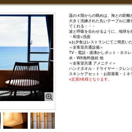
遥の４階からの眺めは、海との距離
大きく洗練された丸いテーブルに腰
てくれる・・・
波と呼吸を合わせるように、地球を
・和室+洗面
※お夕食はレストランにてご用意い
＜全客室共通設備＞
TV・電話・湯沸かしポット・ネス
水・Wifi無料接続 他
＜全客室共通 アメニティ＞
ハンドタオル・ドライヤー・クレン
スキンケアセット・お部屋着・ミネ
※定員3名様となります。