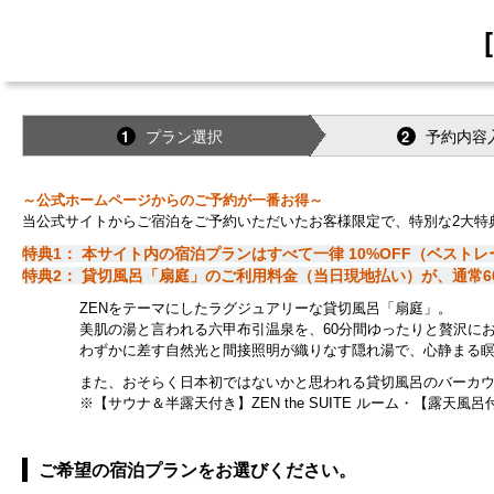
プラン選択
予約内容
1
2
～公式ホームページからのご予約が一番お得～
当公式サイトからご宿泊をご予約いただいたお客様限定で、特別な2大特
特典1： 本サイト内の宿泊プランはすべて一律 10%OFF（ベスト
特典2： 貸切風呂「扇庭」のご利用料金（当日現地払い）が、通常60分 
ZENをテーマにしたラグジュアリーな貸切風呂「扇庭」。
美肌の湯と言われる六甲布引温泉を、60分間ゆったりと贅沢にお
わずかに差す自然光と間接照明が織りなす隠れ湯で、心静まる瞑想
また、おそらく日本初ではないかと思われる貸切風呂のバーカウン
※【サウナ＆半露天付き】ZEN the SUITE ルーム・【露天風
ご希望の宿泊プランをお選びください。