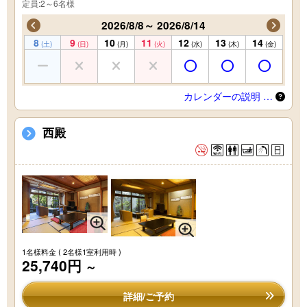
定員:2～6名様
2026/8/8～ 2026/8/14
8
9
10
11
12
13
14
(土)
(日)
(月)
(火)
(水)
(木)
(金)
カレンダーの説明 …
西殿
1名様料金
( 2名様1室利用時 )
25,740円
～
詳細/ご予約