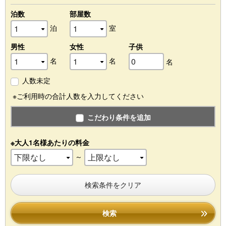
泊数
部屋数
泊
室
男性
女性
子供
名
名
名
人数未定
※ご利用時の合計人数を入力してください
こだわり条件を追加
※大人1名様あたりの料金
～
検索条件をクリア
検索