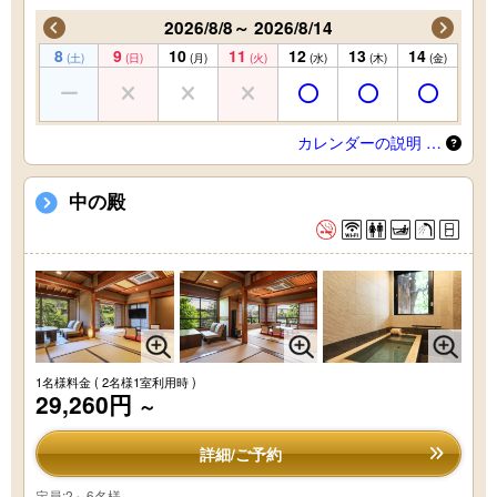
2026/8/8～ 2026/8/14
8
9
10
11
12
13
14
(土)
(日)
(月)
(火)
(水)
(木)
(金)
カレンダーの説明 …
中の殿
1名様料金
( 2名様1室利用時 )
29,260円
～
詳細/ご予約
定員:2～6名様