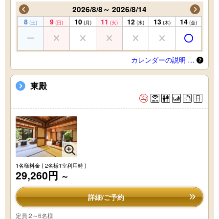
2026/8/8～ 2026/8/14
8
9
10
11
12
13
14
(土)
(日)
(月)
(火)
(水)
(木)
(金)
カレンダーの説明 …
東殿
1名様料金
( 2名様1室利用時 )
29,260円
～
詳細/ご予約
定員:2～6名様