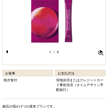
1
/
5
Pr
N
e
e
vi
xt
お食事
お支払方法
o
朝夕食付
現地決済またはクレジットカー
ド事前決済（タイムデザイン手
u
配旅行）
s
銘石の宿かげつの基本プランです。