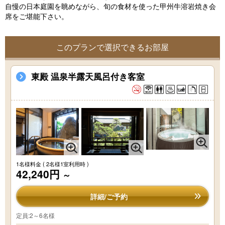
自慢の日本庭園を眺めながら、旬の食材を使った甲州牛溶岩焼き会
席をご堪能下さい。
このプランで選択できるお部屋
東殿 温泉半露天風呂付き客室
1名様料金
( 2名様1室利用時 )
42,240円
～
詳細/ご予約
定員:2～6名様