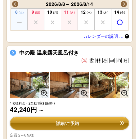
2026/8/8～ 2026/8/14
8
9
10
11
12
13
14
(土)
(日)
(月)
(火)
(水)
(木)
(金)
カレンダーの説明 …
中の殿 温泉露天風呂付き
1名様料金
( 2名様1室利用時 )
42,240円
～
詳細/ご予約
定員:2～6名様