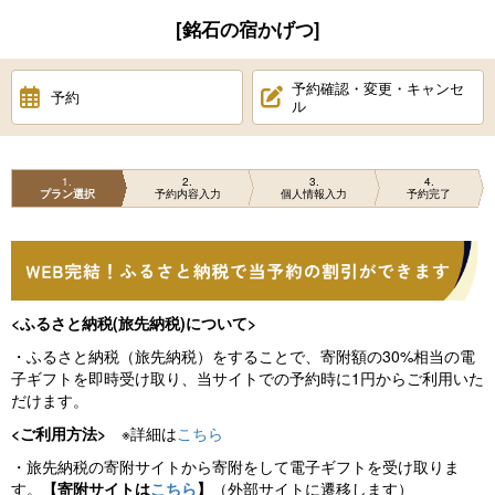
[銘石の宿かげつ]
予約確認・変更・キャンセ
予約
ル
1
2
3
4
プラン選択
予約内容入力
個人情報入力
予約完了
<ふるさと納税(旅先納税)について>
・ふるさと納税（旅先納税）をすることで、寄附額の30%相当の電
子ギフトを即時受け取り、当サイトでの予約時に1円からご利用いた
だけます。
<ご利用方法>
※詳細は
こちら
・旅先納税の寄附サイトから寄附をして電子ギフトを受け取りま
す。
【寄附サイトは
こちら
】
（外部サイトに遷移します）