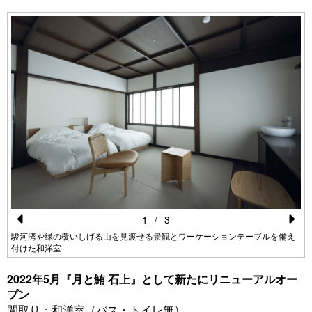
1
/
3
Pr
N
駿河湾や緑の覆いしげる山を見渡せる景観とワーケーションテーブルを備え
付けた和洋室
e
e
vi
xt
2022年5月『月と鮪 石上』として新たにリニューアルオー
プン
o
間取り：和洋室（バス・トイレ無）