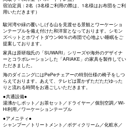
u
宿泊定員：2名（3名様ご利用の際は、1名様はお布団をご利
s
用いただきます）
駿河湾や緑の覆いしげる山を見渡せる景観とワーケーショ
ンテーブルを備え付けた和洋室となっております。シモン
ズベットとホワイトダウン90％の布団で心地よい睡眠をご
提案しております。
家具は原研哉氏の「SUWARI」シリーズや海外のデザイナ
ーとコラボレーションした「ARIAKE」の家具を製作してい
ただきました。
海のダイニングにはPePeチェアーの特別仕様の椅子をしつ
らえております。あえて、テレビは置かずただただゆった
りと流れる時間をお過ごしいただきます。
●共通設備●
湯沸かしポット／お茶セット／ドライヤー／個別空調／Wi-
Hi利用／ワーケーションテーブル
●アメニティ●
シャンプー／トリートメント／ボディクリーム／化粧水／