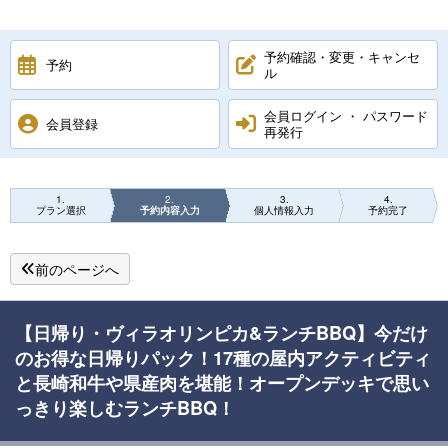
予約確認・変更・キャンセ
予約
ル
会員ログイン ・ パスワード
会員登録
再発行
1
2
3
4
プラン選択
予約内容入力
個人情報入力
予約完了
前のページへ
【日帰り・ヴィラオリンピカ&ランチBBQ】今だけ
のお得な日帰りパック！17種の屋内アクティビティ
と長崎和牛や県産肉を堪能！オープンデッキで思い
っきり楽しむランチBBQ！