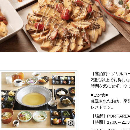
【連泊割・グリルコ
2連泊以上でお得に
時間を気にせず、ゆ
■ご夕食■
厳選されたお肉、季
レストラン。
【場所】PORT AR
【時間】17:00～21: