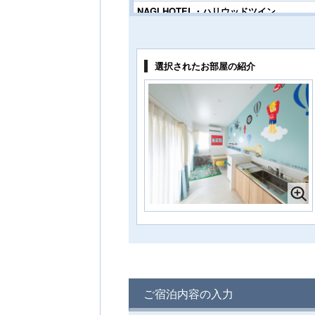
NAGI HOTEL・ハリウッドツイン
1名様料金
12,200円～
(2
様1室利用時)
定員 1～3名様
選択されたお部屋の紹介
KAZE HOTEL・ツイン
1名様料金
10,300円～
(2
様1室利用時)
定員 1～4名様
KAZE HOTEL・オーシャンビューツイ
ン
1名様料金
11,305円～
(2
様1室利用時)
定員 1～4名様
MINATO HOTEL・フォース
1名様料金
11,200円～
(2
様1室利用時)
定員 2～6名様
MINATO HOTEL・和室
ご宿泊内容の入力
1名様料金
11,200円～
(2