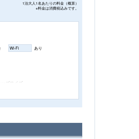
1泊大人1名あたりの料金（概算）
※料金は消費税込みです。
台
Wi-Fi
あり
キッズサイズ。
す。
インルームでございます。