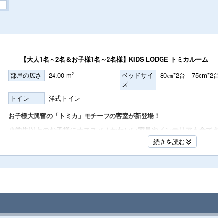
名
【大人1名～2名＆お子様1名～2名様】KIDS LODGE トミカルーム
名
2
部屋の広さ
24.00 m
ベッドサイ
80㎝*2台 75cm*2
ズ
トイレ
洋式トイレ
お子様大興奮の「
トミカ」モチーフの客室が新登場！
名
小学生以上のお子様にオススメ！かわいい家具やインテリアも全て
ベットは、ロフト式の2段ベッドでフォースタイプのお部屋。
続きを読む
お部屋の中では、楽しいアクティビティがたくさん。
お食事は、お部屋でみんなでお料理。大人の方もご宿泊いただけま
名
お部屋タイプは洋室・定員 大人1名～2名様＆お子様最大2名様のツ
浴室はキッズサイズでの浴室のご案内となります。
●エリア／フロア PORT AREA １F
名