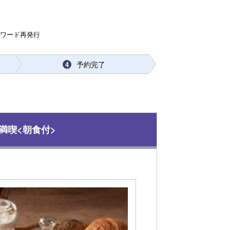
スワード再発行
予約完了
4
満喫<朝食付>