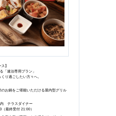
ース】
なる「連泊専用プラン」
っくり過ごしたい方々へ。
節のお鍋をご堪能いただける屋内型グリル
EA内 テラスダイナー
30（最終受付 21:00）