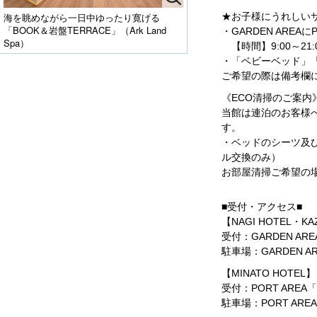
★お子様にうれしい
海を眺めながら一日中ゆったり寛げる
「BOOK＆岩盤TERRACE」（Ark Land
・GARDEN AREAにP
Spa）
【時間】9:00～21:
・「ベビーベッド」
ご希望の際は備考欄
《ECO清掃のご案内
当館は連泊のお客様
す。
・ベッドのシーツ及
ル交換のみ）
お部屋清掃ご希望の
■受付・アクセス■
【NAGI HOTEL・KA
受付：GARDEN AR
駐車場：GARDEN A
【MINATO HOTEL】
受付：PORT AREA「
駐車場：PORT ARE