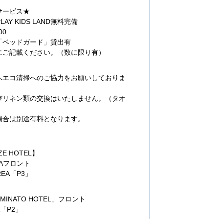
サービス★
LAY KIDS LAND無料完備
00
「ベッドガード」貸出有
にご記載ください。（数に限り有）
》
へエコ清掃へのご協力をお願いしておりま
びリネン類の交換はいたしません。（タオ
場合は別途有料となります。
ZE HOTEL】
EAフロント
REA「P3」
MINATO HOTEL」フロント
A「P2」