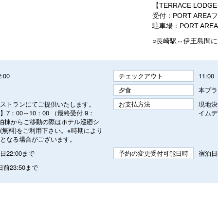
【TERRACE LODGE
受付：PORT AREA
駐車場：PORT ARE
○長崎駅⇔伊王島間
2:00
チェックアウト
11:00
夕食
本プラ
ストランにてご提供いたします。
お支払方法
現地決
7：00～10：00 （最終受付 9：
イムデ
宿泊棟からご移動の際はホテル巡廻シ
(無料)をご利用下さい。※時期により
となる場合がございます。
22:00まで
予約の変更受付可能日時
宿泊日
前23:50まで