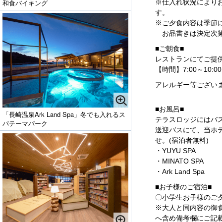
和食バイキング
※仕入れ状況により
す。
※ご夕食内容は季節
お品書きは決定次第
■ご朝食■
レストランにてご提
【時間】7:00～10:0
アレルギー等ござい
■お風呂■
「長崎温泉Ark Land Spa」冬でも入れるス
テラスロッジにはバ
パテーマパーク
送迎バスにて、当ホ
せ。(宿泊者無料)
・YUYU SPA
・MINATO SPA
・Ark Land Spa
■お子様のご宿泊■
〇小学生お子様のご
※大人と同内容の御
へ含め備考欄にご記