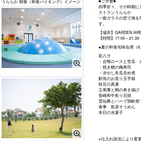
■ご夕食■
うららか 朝食（和食バイキング）イメージ
四季折々、その時期に
ストランうららか
一面ガラスの窓で海を
す。
【場所】GARDEN A
【時間】17:00～21:30
●夏の和食旬味会席（6
彩八寸
・合鴨ロースと苦瓜 
・焼き鱧の梅寿司
・冷やし冬瓜含め煮
鮮魚のお造り玉手箱
枝豆の真薯
玉蜀黍と蛸の巻き揚げ
長崎和牛炙り石焼
雲仙豚とハーブ鶏軟骨
食事 島原そうめん
本日の水菓子
※仕入れ状況により変