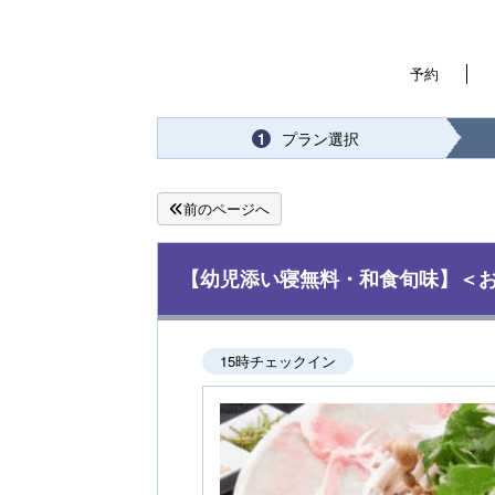
予約
プラン選択
1
前のページへ
【幼児添い寝無料・和食旬味】＜
15時チェックイン