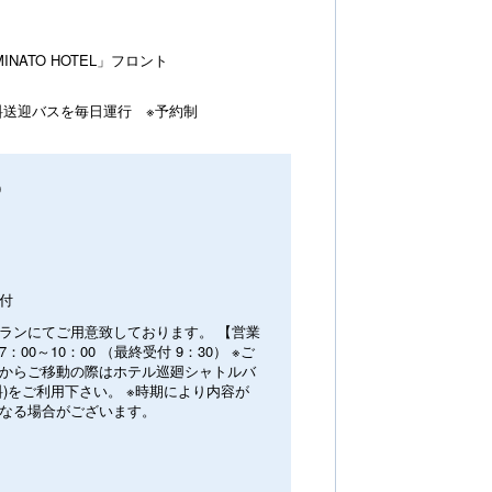
INATO HOTEL」フロント
料送迎バスを毎日運行 ※予約制
0
付
ランにてご用意致しております。 【営業
：00～10：00 （最終受付 9：30） ※ご
からご移動の際はホテル巡廻シャトルバ
料)をご利用下さい。 ※時期により内容が
なる場合がございます。