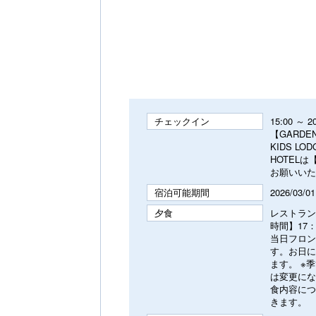
チェックイン
15:00 ～ 
【GARDE
KIDS L
HOTEL
お願いいた
宿泊可能期間
2026/03/0
夕食
レストラン
時間】17：
当日フロン
す。お日に
ます。 ※
は変更に
食内容につ
きます。