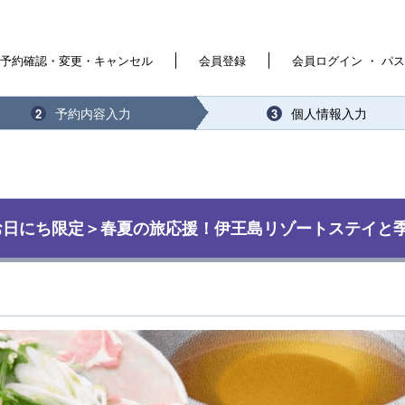
予約確認・変更・キャンセル
会員登録
会員ログイン ・ パ
予約内容入力
個人情報入力
2
3
お日にち限定＞春夏の旅応援！伊王島リゾートステイと