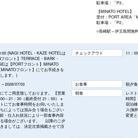
駐車場：「P3」
【MINATO HOTEL】
受付：PORT AREA「M
駐車場：「P2」
○長崎駅⇔伊王島間無
20:00 (NAGI HOTEL・KAZE HOTELは
チェックアウト
11：0
Nフロント】TERRACE・BARK・
ODGEは【PORTフロント】MINATO
は【MINATOフロント】にてお手続きを
します。)
1 ～2026/07/03
お食事
朝夕食
にてご用意致しております。 【営業
朝食
レスト
00～21：30（最終受付 21：00） ※
時間】7
トにてお食事時間をお伺いいたしま
宿泊棟
ちによっては混み合う場合もござい
ス(無
季節・仕入れ状況により一部食事内容
変更と
なる場合がございます。 以降のご夕
きましては、決定次第掲載させて頂