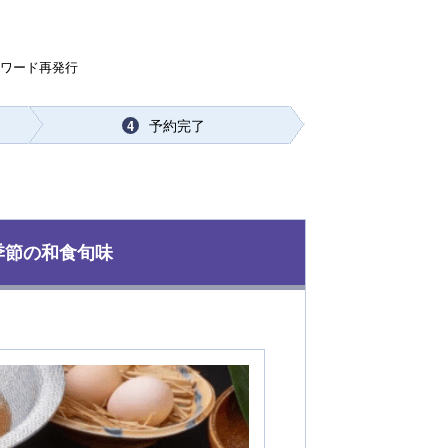
スワード再発行
予約完了
4
季節の和食旬味