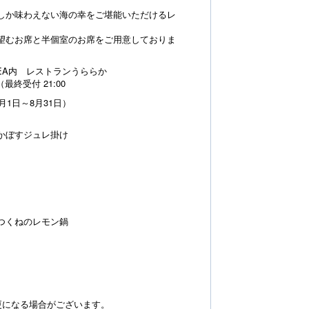
しか味わえない海の幸をご堪能いただけるレ
望むお席と半個室のお席をご用意しておりま
REA内 レストランうららか
（最終受付 21:00
月1日～8月31日）
かぼすジュレ掛け
つくねのレモン鍋
更になる場合がございます。