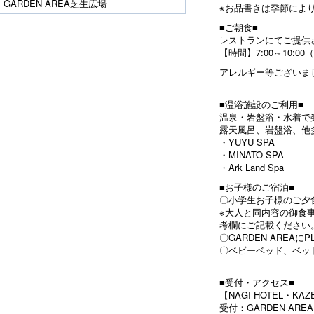
GARDEN AREA芝生広場
※お品書きは季節によ
■ご朝食■
レストランにてご提供
【時間】7:00～10:00
アレルギー等ございま
■温浴施設のご利用■
温泉・岩盤浴・水着で
露天風呂、岩盤浴、他
・YUYU SPA
・MINATO SPA
・Ark Land Spa
■お子様のご宿泊■
〇小学生お子様のご夕
※大人と同内容の御食
考欄にご記載ください
〇GARDEN AREAにPL
〇ベビーベッド、ベッ
■受付・アクセス■
【NAGI HOTEL・KAZ
受付：GARDEN ARE