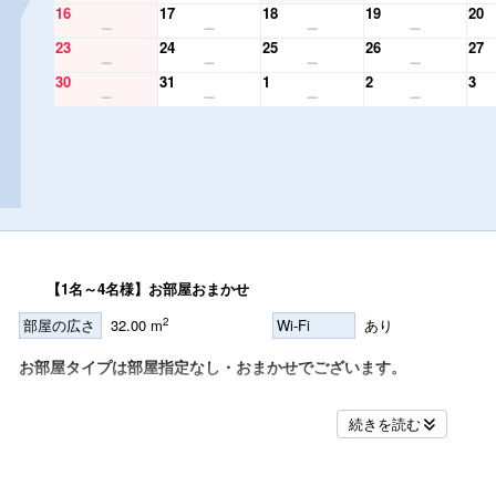
16
17
18
19
20
23
24
25
26
27
30
31
1
2
3
【1名～4名様】お部屋おまかせ
2
部屋の広さ
32.00 m
Wi-Fi
あり
お部屋タイプは部屋指定なし・おまかせでございます。
※ベッドメイクのご案内※
続きを読む
3名様＝ツインルーム＋エキストラベッド1台
4名様＝ツインルーム＋エキストラベッド2台