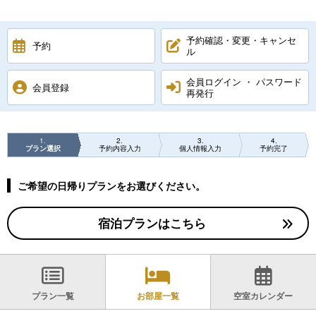
予約確認・変更・キャンセ
予約
ル
会員ログイン ・ パスワード
会員登録
再発行
1
2
3
4
プラン選択
予約内容入力
個人情報入力
予約完了
ご希望の日帰りプランをお選びください。
宿泊プランはこちら
プラン一覧
お部屋一覧
空室カレンダー