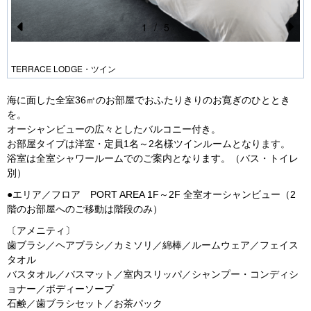
1
/
5
Pr
N
e
e
TERRACE LODGE・ツイン
vi
xt
海に面した全室36㎡のお部屋でおふたりきりのお寛ぎのひととき
o
を。
u
オーシャンビューの広々としたバルコニー付き。
お部屋タイプは洋室・定員1名～2名様ツインルームとなります。
s
浴室は全室シャワールームでのご案内となります。（バス・トイレ
別）
●エリア／フロア PORT AREA 1F～2F 全室オーシャンビュー（2
階のお部屋へのご移動は階段のみ）
〔アメニティ〕
歯ブラシ／ヘアブラシ／カミソリ／綿棒／ルームウェア／フェイス
タオル
バスタオル／バスマット／室内スリッパ／シャンプー・コンディシ
ョナー／ボディーソープ
石鹸／歯ブラシセット／お茶パック