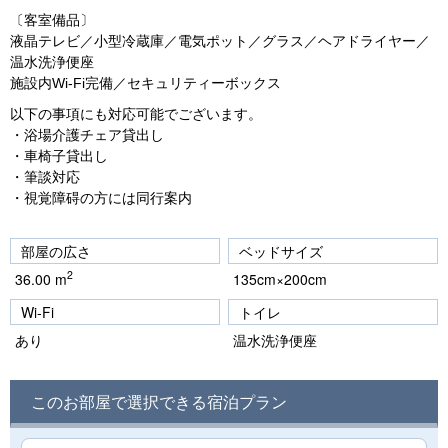
〔客室備品〕
液晶テレビ／小型冷蔵庫／電気ポット／グラス／ヘアドライヤー／
温水洗浄便座
施設内Wi-Fi完備／セキュリティーボックス
以下の事項にも対応可能でございます。
・浴場介護チェア貸出し
・車椅子貸出し
・筆談対応
・視覚障碍の方には同行案内
部屋の広さ
ベッドサイズ
2
36.00 m
135cm×200cm
Wi-Fi
トイレ
あり
温水洗浄便座
このお部屋で選択できる宿泊プラン