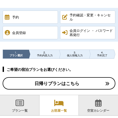
予約確認・変更・キャンセ
予約
ル
会員ログイン ・ パスワード
会員登録
再発行
1
2
3
4
プラン選択
予約内容入力
個人情報入力
予約完了
ご希望の宿泊プランをお選びください。
日帰りプランはこちら
プラン一覧
お部屋一覧
空室カレンダー