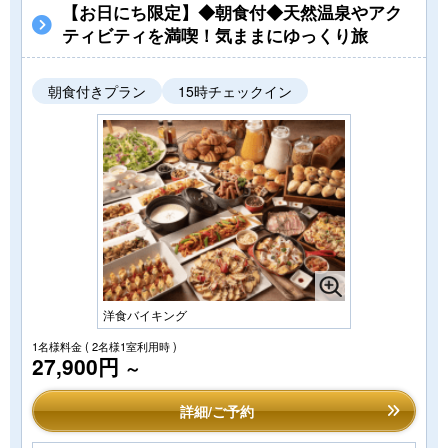
【お日にち限定】◆朝食付◆天然温泉やアク
ティビティを満喫！気ままにゆっくり旅
朝食付きプラン
15時チェックイン
洋食バイキング
1名様料金
( 2名様1室利用時 )
27,900円
～
詳細/ご予約