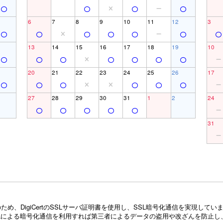
6
7
8
9
10
11
12
3
13
14
15
16
17
18
19
10
20
21
22
23
24
25
26
17
27
28
29
30
31
1
2
24
31
め、DigiCertのSSLサーバ証明書を使用し、SSL暗号化通信を実現し
Lによる暗号化通信を利用すれば第三者によるデータの盗用や改ざんを防止し