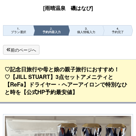
[雨晴温泉 磯はなび]
1
2
3
4
プラン選択
予約内容入力
個人情報入力
予約完了
前のページへ
♡記念日旅行や母と娘の親子旅行におすすめ！
♡【JILL STUART】3点セットアメニティと
【ReFa】ドライヤー・ヘアーアイロンで特別なひ
と時を【公式HP予約最安値】