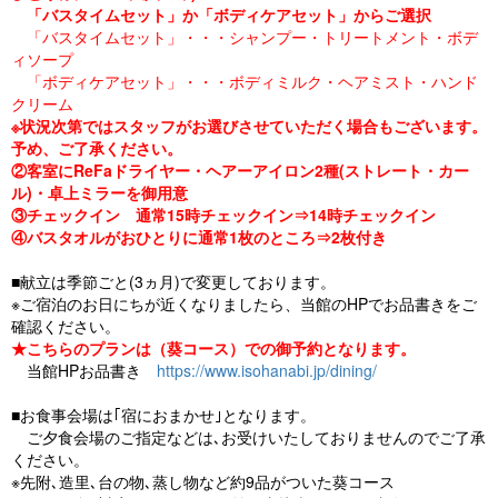
「バスタイムセット」か「ボディケアセット」からご選択
「バスタイムセット」・・・シャンプー・トリートメント・ボデ
ィソープ
「ボディケアセット」・・・ボディミルク・ヘアミスト・ハンド
クリーム
※状況次第ではスタッフがお選びさせていただく場合もございます。
予め、ご了承ください。
②客室にReFaドライヤー・ヘアーアイロン2種(ストレート・カー
ル)・卓上ミラーを御用意
③チェックイン 通常15時チェックイン⇒14時チェックイン
④バスタオルがおひとりに通常1枚のところ⇒2枚付き
■献立は季節ごと(3ヵ月)で変更しております。
※ご宿泊のお日にちが近くなりましたら、当館のHPでお品書きをご
確認ください。
★こちらのプランは（葵コース）での御予約となります。
当館HPお品書き
https://www.isohanabi.jp/dining/
■お食事会場は｢宿におまかせ｣となります。
ご夕食会場のご指定などは､お受けいたしておりませんのでご了承
ください。
※先附､造里､台の物､蒸し物など約9品がついた葵コース