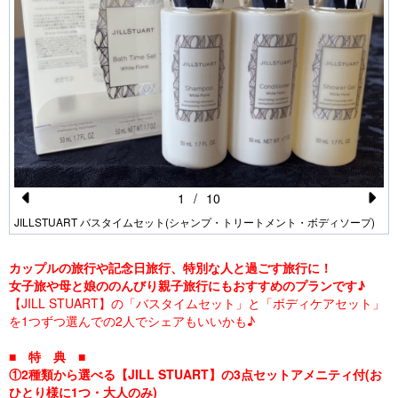
1
/
10
Pr
N
JILLSTUART バスタイムセット(シャンプ・トリートメント・ボディソープ)
e
e
カップルの旅行や記念日旅行、特別な人と過ごす旅行に！
vi
xt
女子旅や母と娘ののんびり親子旅行にもおすすめのプランです♪
o
【JILL STUART】の「バスタイムセット」と「ボディケアセット」
を1つずつ選んでの2人でシェアもいいかも♪
u
s
■ 特 典 ■
①2種類から選べる【JILL STUART】の3点セットアメニティ付(お
ひとり様に1つ・大人のみ)