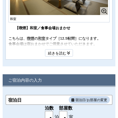
和室
【喫煙】和室／食事会場おまかせ
こちらは、
喫煙
の
和室
タイプ［12.5帖間］になります。
食事会場は宿おまかせでご用意させていただきます。
平日 1泊2食＠16,500円～
続きを読む
※全室オーシャンビュー、空気清浄機完備、温水洗浄機能付
洋式トイレ
ご宿泊内容の入力
宿泊日
宿泊日/お部屋の変更
泊数
部屋数
泊
室