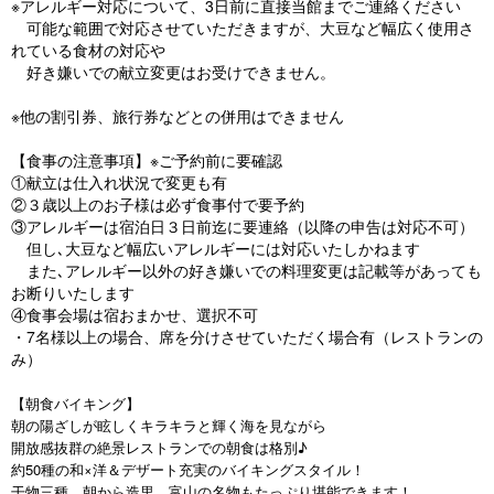
※アレルギー対応について、3日前に直接当館までご連絡ください
可能な範囲で対応させていただきますが、大豆など幅広く使用さ
れている食材の対応や
好き嫌いでの献立変更はお受けできません。
※他の割引券、旅行券などとの併用はできません
【食事の注意事項】※ご予約前に要確認
①献立は仕入れ状況で変更も有
②３歳以上のお子様は必ず食事付で要予約
③アレルギーは宿泊日３日前迄に要連絡（以降の申告は対応不可）
但し､大豆など幅広いアレルギーには対応いたしかねます
また､アレルギー以外の好き嫌いでの料理変更は記載等があっても
お断りいたします
④食事会場は宿おまかせ、選択不可
・7名様以上の場合、席を分けさせていただく場合有（レストランの
み）
【朝食バイキング】
朝の陽ざしが眩しくキラキラと輝く海を見ながら
開放感抜群の絶景レストランでの朝食は格別♪
約50種の和×洋＆デザート充実のバイキングスタイル！
干物三種、朝から造里、富山の名物もたっぷり堪能できます！