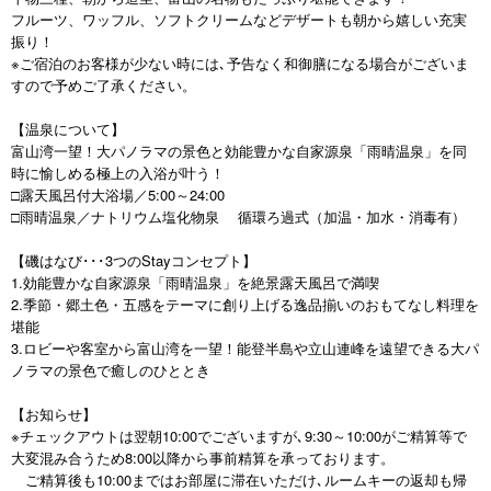
フルーツ、ワッフル、ソフトクリームなどデザートも朝から嬉しい充実
振り！
※ご宿泊のお客様が少ない時には､予告なく和御膳になる場合がございま
すので予めご了承ください。
【温泉について】
富山湾一望！大パノラマの景色と効能豊かな自家源泉「雨晴温泉」を同
時に愉しめる極上の入浴が叶う！
□露天風呂付大浴場／5:00～24:00
□雨晴温泉／ナトリウム塩化物泉 循環ろ過式（加温・加水・消毒有）
【磯はなび･･･3つのStayコンセプト】
1.効能豊かな自家源泉「雨晴温泉」を絶景露天風呂で満喫
2.季節・郷土色・五感をテーマに創り上げる逸品揃いのおもてなし料理を
堪能
3.ロビーや客室から富山湾を一望！能登半島や立山連峰を遠望できる大パ
ノラマの景色で癒しのひととき
【お知らせ】
※チェックアウトは翌朝10:00でございますが､9:30～10:00がご精算等で
大変混み合うため8:00以降から事前精算を承っております。
ご精算後も10:00まではお部屋に滞在いただけ､ルームキーの返却も帰