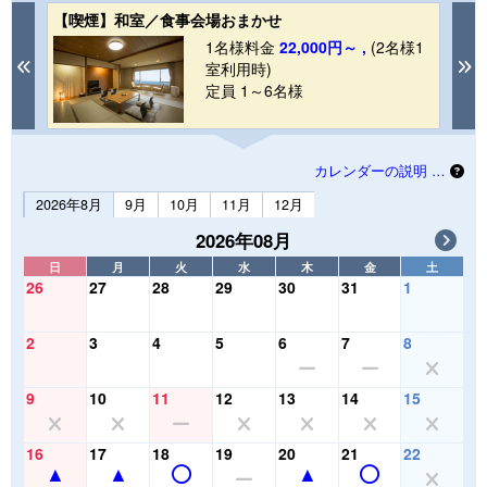
【喫煙】和室／食事会場おまかせ
【
1
1名様料金
22,000円～ ,
(2名様1
Previous
N
室利用時)
定員 1～6名様
カレンダーの説明 …
2026年8月
9月
10月
11月
12月
2026年08月
日
月
火
水
木
金
土
26
27
28
29
30
31
1
2
3
4
5
6
7
8
9
10
11
12
13
14
15
16
17
18
19
20
21
22