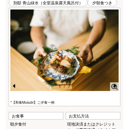
別邸 青山緑水（全室温泉露天風呂付）
夕朝食つき
ばの
【青
1
/
7
Pr
N
e
e
*【和食Musubi】ご夕食一例
vi
xt
お食事
お支払方法
o
朝夕食付
現地決済またはクレジット
u