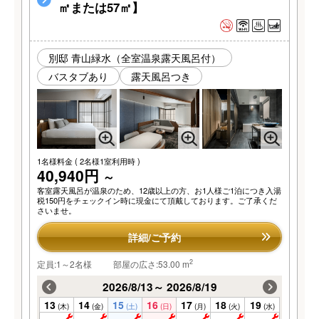
㎡または57㎡】
別邸 青山緑水（全室温泉露天風呂付）
バスタブあり
露天風呂つき
1名様料金
( 2名様1室利用時 )
40,940円
～
客室露天風呂が温泉のため、12歳以上の方、お1人様ご1泊につき入湯
税150円をチェックイン時に現金にて頂戴しております。ご了承くだ
さいませ。
詳細/ご予約
2
定員:1～2名様
部屋の広さ:53.00 m
2026/8/13～ 2026/8/19
13
14
15
16
17
18
19
(木)
(金)
(土)
(日)
(月)
(火)
(水)