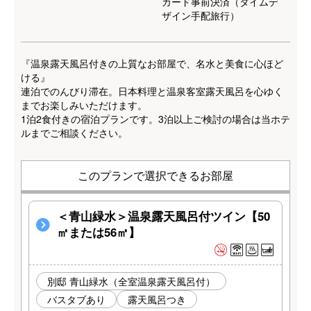
カード事前決済（タイムデ
s
ザイン手配旅行）
『温泉露天風呂付きの上質なお部屋で、名水と美食に心ほど
ける』
連泊でのんびり滞在。日本料理と温泉客室露天風呂を心ゆく
までお楽しみいただけます。
1泊2食付きの宿泊プランです。3泊以上ご検討の場合は当ホテ
ルまでご相談ください。
このプランで選択できるお部屋
＜青山緑水＞温泉露天風呂付ツイン【50
㎡または56㎡】
別邸 青山緑水（全室温泉露天風呂付）
バスタブあり
露天風呂つき