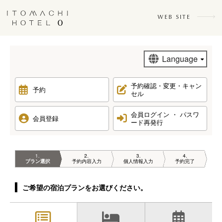
WEB SITE
予約確認・変更・キャン
予約
セル
会員ログイン ・ パスワ
会員登録
ード再発行
1
2
3
4
プラン選択
予約内容入力
個人情報入力
予約完了
ご希望の宿泊プランをお選びください。