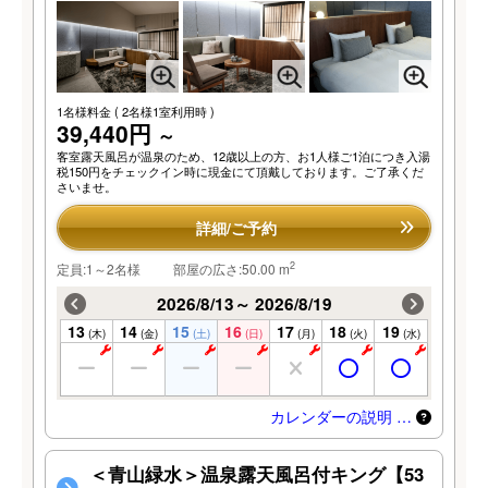
1名様料金
( 2名様1室利用時 )
39,440円
～
客室露天風呂が温泉のため、12歳以上の方、お1人様ご1泊につき入湯
税150円をチェックイン時に現金にて頂戴しております。ご了承くだ
さいませ。
詳細/ご予約
2
定員:1～2名様
部屋の広さ:50.00 m
2026/8/13～ 2026/8/19
13
14
15
16
17
18
19
(木)
(金)
(土)
(日)
(月)
(火)
(水)
カレンダーの説明 …
＜青山緑水＞温泉露天風呂付キング【53