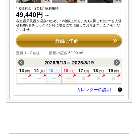
1名様料金
( 2名様1室利用時 )
49,440円
～
客室露天風呂が温泉のため、12歳以上の方、お1人様ご1泊につき入湯
税150円をチェックイン時に現金にて頂戴しております。ご了承くだ
さいませ。
詳細/ご予約
2
定員:1～2名様
部屋の広さ:50.00 m
2026/8/13～ 2026/8/19
13
14
15
16
17
18
19
(木)
(金)
(土)
(日)
(月)
(火)
(水)
カレンダーの説明 …