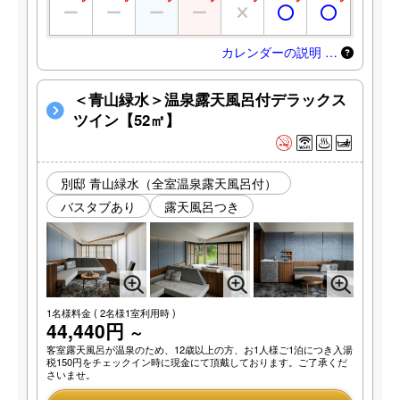
カレンダーの説明 …
＜青山緑水＞温泉露天風呂付デラックス
ツイン【52㎡】
別邸 青山緑水（全室温泉露天風呂付）
バスタブあり
露天風呂つき
1名様料金
( 2名様1室利用時 )
44,440円
～
客室露天風呂が温泉のため、12歳以上の方、お1人様ご1泊につき入湯
税150円をチェックイン時に現金にて頂戴しております。ご了承くだ
さいませ。