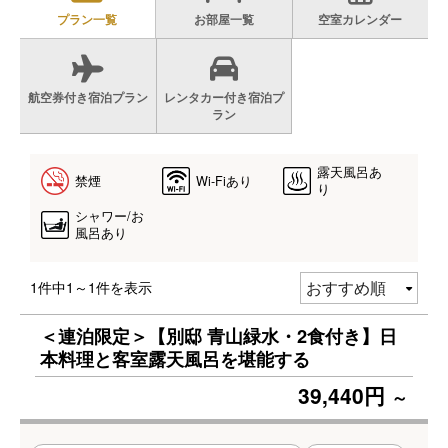
プラン一覧
お部屋一覧
空室カレンダー
航空券付き宿泊プラン
レンタカー付き宿泊プ
ラン
露天風呂あ
禁煙
Wi-Fiあり
り
シャワー/お
風呂あり
1件中1～1件を表示
＜連泊限定＞【別邸 青山緑水・2食付き】日
本料理と客室露天風呂を堪能する
39,440円
～