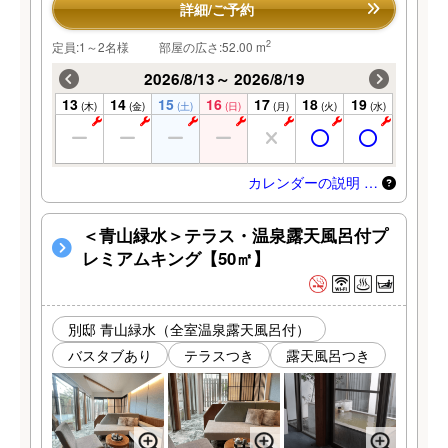
詳細/ご予約
2
定員:1～2名様
部屋の広さ:52.00 m
2026/8/13～ 2026/8/19
13
14
15
16
17
18
19
(木)
(金)
(土)
(日)
(月)
(火)
(水)
カレンダーの説明 …
＜青山緑水＞テラス・温泉露天風呂付プ
レミアムキング【50㎡】
別邸 青山緑水（全室温泉露天風呂付）
バスタブあり
テラスつき
露天風呂つき