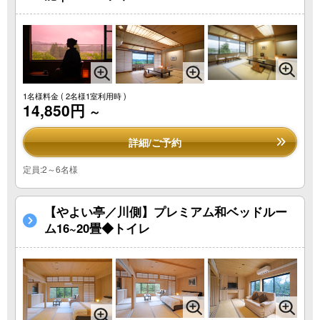
1名様料金
( 2名様1室利用時 )
14,850円
～
詳細/ご予約
定員:2～6名様
【やよい亭／川側】プレミアム和ベッドルー
ム16~20畳◆トイレ