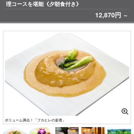
理コースを堪能《夕朝食付き》
12,870円
～
ボリューム満点！「フカヒレの姿煮」