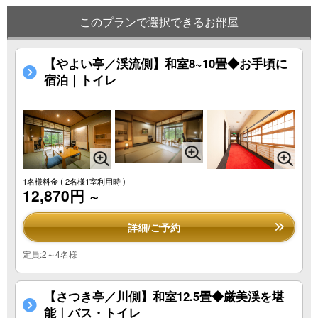
このプランで選択できるお部屋
【やよい亭／渓流側】和室8~10畳◆お手頃に
宿泊｜トイレ
1名様料金
( 2名様1室利用時 )
12,870円
～
詳細/ご予約
定員:2～4名様
【さつき亭／川側】和室12.5畳◆厳美渓を堪
能｜バス・トイレ