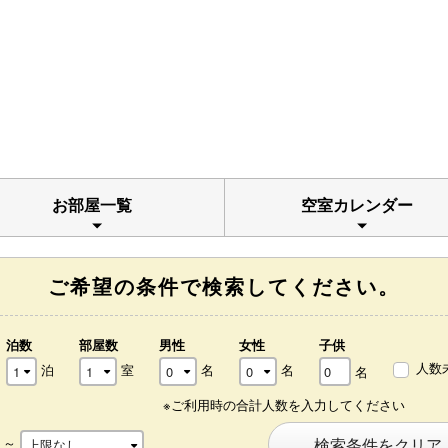
お部屋一覧
空室カレンダー
ご希望の条件で検索してください。
泊数
部屋数
男性
女性
子供
人数
泊
室
名
名
名
※ご利用時の合計人数を入力してください
～
検索条件をクリア