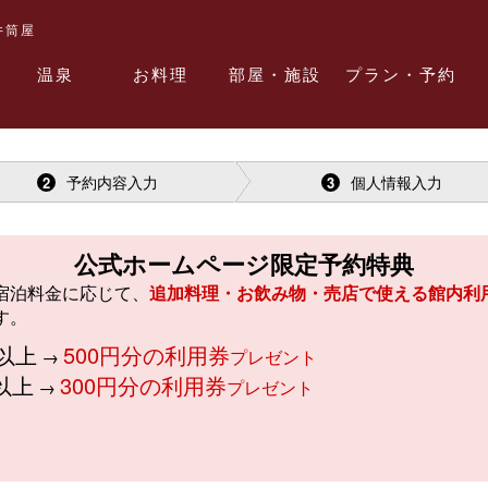
井筒屋
温泉
お料理
部屋・施設
プラン・予約
予約内容入力
個人情報入力
2
3
公式ホームページ限定予約特典
宿泊料金に応じて、
追加料理・お飲み物・売店で使える館内利
す。
)以上
500円分の利用券
→
プレゼント
)以上
300円分の利用券
→
プレゼント