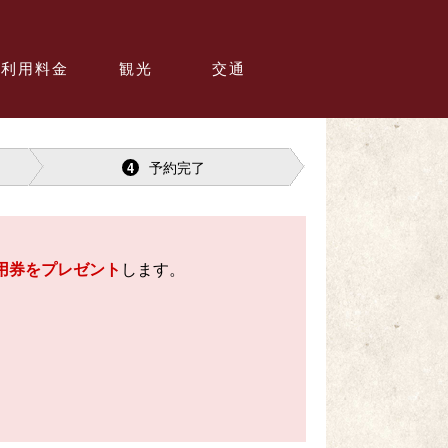
利用料金
観光
交通
予約完了
4
用券をプレゼント
します。