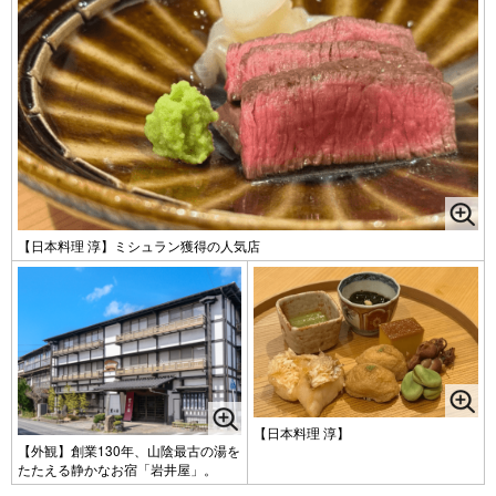
【日本料理 淳】ミシュラン獲得の人気店
【日本料理 淳】
【外観】創業130年、山陰最古の湯を
たたえる静かなお宿「岩井屋」。