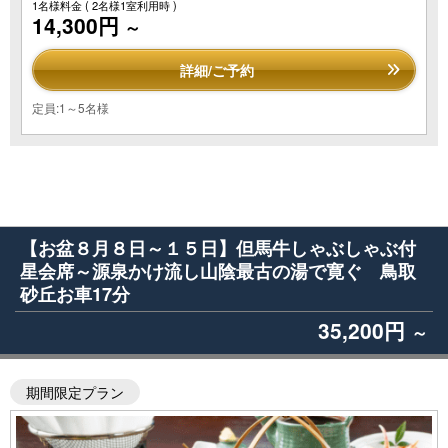
1名様料金
( 2名様1室利用時 )
14,300円
～
詳細/ご予約
定員:1～5名様
【お盆８月８日～１５日】但馬牛しゃぶしゃぶ付
星会席～源泉かけ流し山陰最古の湯で寛ぐ 鳥取
砂丘お車17分
35,200円
～
期間限定プラン