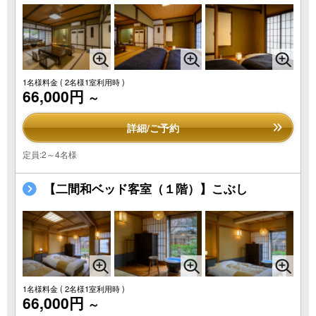
1名様料金
( 2名様1室利用時 )
66,000円
～
詳細/ご予約
定員:2～4名様
【二間和ベッド客室（１階）】こぶし
1名様料金
( 2名様1室利用時 )
66,000円
～