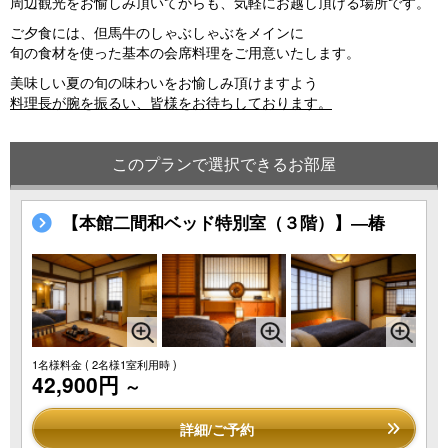
周辺観光をお愉しみ頂いてからも、気軽にお越し頂ける場所です。
ご夕食には、但馬牛のしゃぶしゃぶをメインに
旬の食材を使った基本の会席料理をご用意いたします。
美味しい夏の旬の味わいをお愉しみ頂けますよう
料理長が腕を振るい、皆様をお待ちしております。
このプランで選択できるお部屋
【本館二間和ベッド特別室（３階）】―椿
1名様料金
( 2名様1室利用時 )
42,900円
～
詳細/ご予約