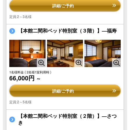
詳細/ご予約
定員:2～3名様
【本館二間和ベッド特別室（３階）】―福寿
1名様料金
( 2名様1室利用時 )
66,000円
～
詳細/ご予約
定員:2～5名様
【本館二間和ベッド特別室（２階）】―さつ
き