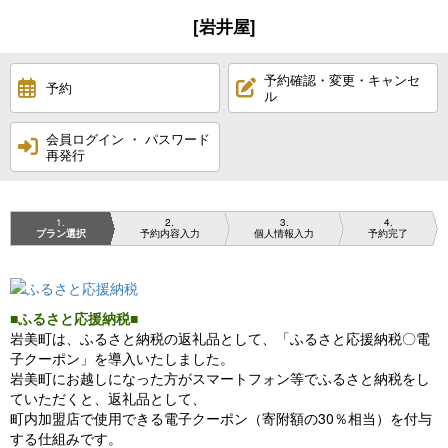
[岩井屋]
予約確認・変更・キャンセ
予約
ル
会員ログイン ・ パスワード
再発行
1
2
3
4
プラン選択
予約内容入力
個人情報入力
予約完了
■ふるさと応援納税■
岩美町は、ふるさと納税の返礼品として、「ふるさと応援納税〇電
子クーポン」を導入いたしました。
岩美町にお越しになった方がスマートフォン等でふるさと納税をし
ていただくと、返礼品として、
町内加盟店で使用できる電子クーポン（寄附額の30％相当）を付与
する仕組みです。