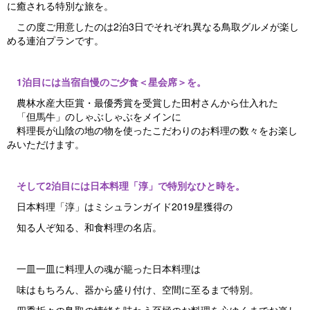
に癒される特別な旅を。
この度ご用意したのは2泊3日でそれぞれ異なる鳥取グルメが楽し
める連泊プランです。
1泊目には当宿自慢のご夕食＜星会席＞を。
農林水産大臣賞・最優秀賞を受賞した田村さんから仕入れた
「但馬牛」のしゃぶしゃぶをメインに
料理長が山陰の地の物を使ったこだわりのお料理の数々をお楽し
みいただけます。
そして2泊目には日本料理「淳」で特別なひと時を。
日本料理「淳」はミシュランガイド2019星獲得の
知る人ぞ知る、和食料理の名店。
一皿一皿に料理人の魂が籠った日本料理は
味はもちろん、器から盛り付け、空間に至るまで特別。
四季折々の鳥取の情緒を味わう至極のお料理を心ゆくまでお楽し