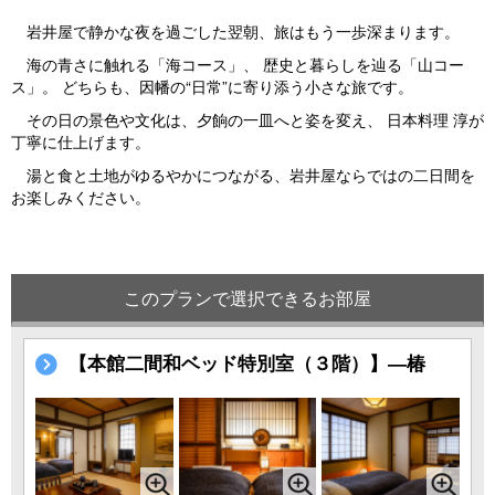
岩井屋で静かな夜を過ごした翌朝、旅はもう一歩深まります。
海の青さに触れる「海コース」、 歴史と暮らしを辿る「山コー
ス」。 どちらも、因幡の“日常”に寄り添う小さな旅です。
その日の景色や文化は、夕餉の一皿へと姿を変え、 日本料理 淳が
丁寧に仕上げます。
湯と食と土地がゆるやかにつながる、岩井屋ならではの二日間を
お楽しみください。
このプランで選択できるお部屋
【本館二間和ベッド特別室（３階）】―椿