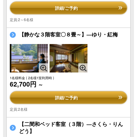
詳細/ご予約
定員:2～6名様
【静かな３階客室〇８畳～】―ゆり・紅梅
1名様料金
( 2名様1室利用時 )
62,700円
～
詳細/ご予約
定員:2名様
【二間和ベッド客室（３階）―さくら・りん
どう】