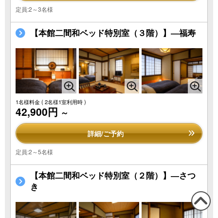
定員:2～3名様
【本館二間和ベッド特別室（３階）】―福寿
1名様料金
( 2名様1室利用時 )
42,900円
～
詳細/ご予約
定員:2～5名様
【本館二間和ベッド特別室（２階）】―さつ
き
この