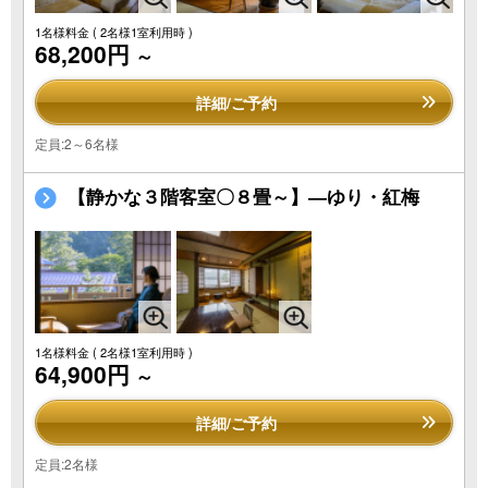
1名様料金
( 2名様1室利用時 )
68,200円
～
詳細/ご予約
定員:2～6名様
【静かな３階客室〇８畳～】―ゆり・紅梅
1名様料金
( 2名様1室利用時 )
64,900円
～
詳細/ご予約
定員:2名様