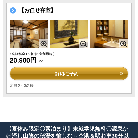
【お任せ客室】
1名様料金
( 2名様1室利用時 )
20,900円
～
詳細/ご予約
定員:2～3名様
【夏休み限定〇素泊まり】未就学児無料〇源泉か
け流し山陰の秘湯を愉しむ～空港＆駅お車30分以