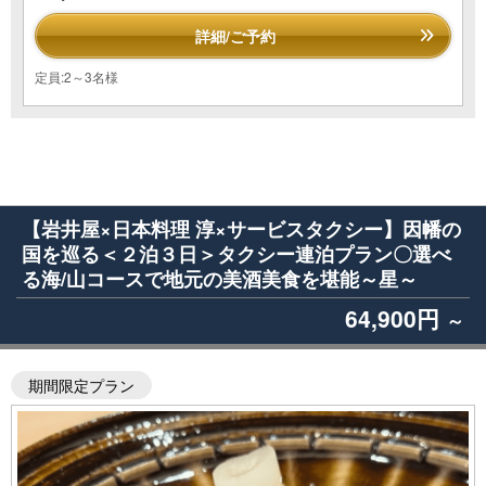
詳細/ご予約
定員:2～3名様
【岩井屋×日本料理 淳×サービスタクシー】因幡の
国を巡る＜２泊３日＞タクシー連泊プラン〇選べ
る海/山コースで地元の美酒美食を堪能～星～
64,900円
～
期間限定プラン