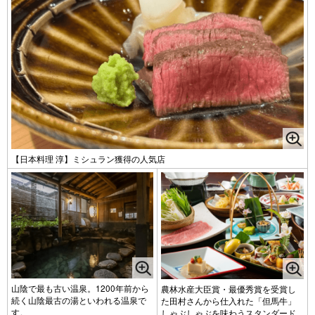
【日本料理 淳】ミシュラン獲得の人気店
山陰で最も古い温泉。1200年前から
農林水産大臣賞・最優秀賞を受賞し
続く山陰最古の湯といわれる温泉で
た田村さんから仕入れた「但馬牛」
す。
しゃぶしゃぶを味わうスタンダード