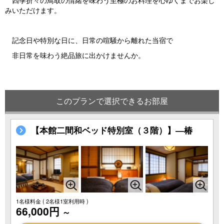
みいただけます。
記念日や特別な日に、日常の喧騒から離れた当宿で
非日常を味わう絶品旅に出かけませんか。
このプランで選択できるお部屋
【本館二間和ベッド特別室（３階）】―椿
1名様料金
( 2名様1室利用時 )
66,000円
～