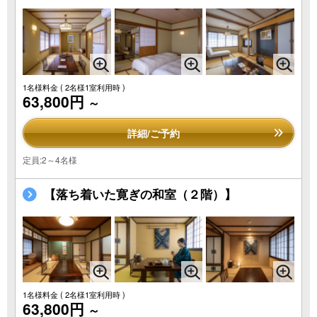
1名様料金
( 2名様1室利用時 )
63,800円
～
詳細/ご予約
定員:2～4名様
【落ち着いた寛ぎの和室（２階）】
1名様料金
( 2名様1室利用時 )
63,800円
～