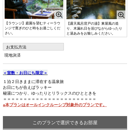
【ラウンジ】庭園を望むティーラウ
【露天風呂背戸の湯】東屋風の造
ンジで寛ぎのひと時をお過ごしくだ
り、木漏れ日を浴びながらゆったり
さい。
と湯あみをお愉しみください。
お支払方法
現地決済
＜室数・お日にち限定＞
１泊２日きままに滞在する温泉旅
お日にちが合えばラッキー
秘湯につかり、ゆったりとリラックスのひとときを
＝＝＝＝＝＝＝＝＝＝＝＝＝＝＝＝＝＝＝＝＝＝＝
※本プランはオールインクルーシブ対象外のプランです。
このプランで選択できるお部屋