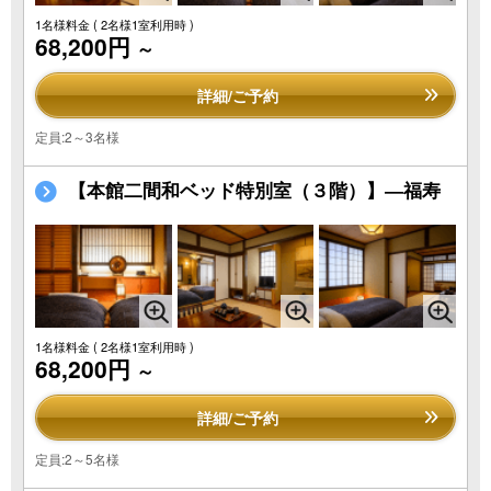
1名様料金
( 2名様1室利用時 )
68,200円
～
詳細/ご予約
定員:2～3名様
【本館二間和ベッド特別室（３階）】―福寿
1名様料金
( 2名様1室利用時 )
68,200円
～
詳細/ご予約
定員:2～5名様