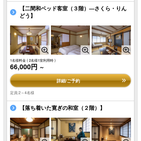
【二間和ベッド客室（３階）―さくら・りん
どう】
1名様料金
( 2名様1室利用時 )
66,000円
～
詳細/ご予約
定員:2～4名様
【落ち着いた寛ぎの和室（２階）】