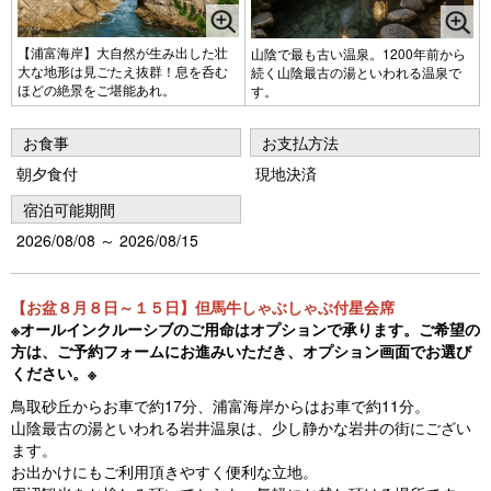
【浦富海岸】大自然が生み出した壮
山陰で最も古い温泉。1200年前から
大な地形は見ごたえ抜群！息を呑む
続く山陰最古の湯といわれる温泉で
ほどの絶景をご堪能あれ。
す。
お食事
お支払方法
朝夕食付
現地決済
宿泊可能期間
2026/08/08 ～ 2026/08/15
【お盆８月８日～１５日】但馬牛しゃぶしゃぶ付星会席
※オールインクルーシブのご用命はオプションで承ります。ご希望の
方は、ご予約フォームにお進みいただき、オプション画面でお選び
ください。※
鳥取砂丘からお車で約17分、浦富海岸からはお車で約11分。
山陰最古の湯といわれる岩井温泉は、少し静かな岩井の街にござい
ます。
お出かけにもご利用頂きやすく便利な立地。