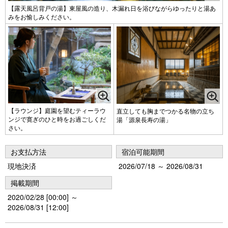
【露天風呂背戸の湯】東屋風の造り、木漏れ日を浴びながらゆったりと湯あ
みをお愉しみください。
【ラウンジ】庭園を望むティーラウ
直立しても胸までつかる名物の立ち
ンジで寛ぎのひと時をお過ごしくだ
湯「源泉長寿の湯」
さい。
お支払方法
宿泊可能期間
現地決済
2026/07/18 ～ 2026/08/31
掲載期間
2020/02/28 [00:00] ～
2026/08/31 [12:00]