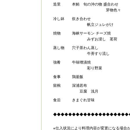
造里 本鮪 旬の沖の物 盛合わせ
芽物色々
冷し鉢 炊き合わせ
帆立ジュレがけ
焼物 海峡サーモン チーズ焼
みずお浸し 茗荷
蒸し物 穴子茶わん蒸し
牛蒡すり流し
強肴 牛味噌漬焼
彩り野菜
食事 鶏釜飯
留椀 深浦若布
豆腐 浅月
食后 きまぐれ甘味
◆◆◆◆◆◆◆◆◆◆◆◆◆◆◆◆◆◆◆◆
※仕入状況により料理内容が変更になる場合