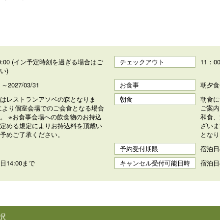
～ 19:00 (イン予定時刻を過ぎる場合はご
チェックアウト
11：0
い)
1 ～2027/03/31
お食事
朝夕食
はレストランアソベの森となりま
朝食
朝食に
により個室会場でのご会食となる場合
ご案内
。 ※お食事会場への飲食物のお持込
和食、
定める規定によりお持込料を頂戴い
ざいま
予めご了承ください。
となり
予約受付期限
宿泊日
14:00まで
キャンセル受付可能日時
宿泊日
択