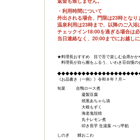
返金も致しません。
・利用時間について
外出される場合、門限は23時となり
温泉利用は23時まで、以降のご入浴
チェックイン18:00を過ぎる場合は
当日連絡なく、20:00までにお越
★料理長おすすめ 目で舌で楽しむ会席かか
料理長が自ら腕をふるう、いわき荘自慢の
◆◆◆◆◆◆◆◆◆◆◆◆◆◆◆◆◆◆◆◆
《お品書き（一例）》令和８年７月～
旬菜 合鴨ロース煮
凝製豆腐
焼葱あちゃら漬
大根もずく
海老鬼殻焼
丸十レモン煮
叩き長芋 生湯葉 べっ甲餡
しのぎ 鰻おこわ