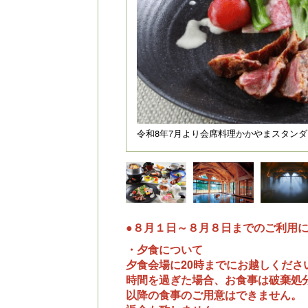
令和8年7月より会席料理かかやまスタン
●８月１日～８月８日までのご利用
・夕食について
夕食会場に20時までにお越しくださ
時間を過ぎた場合、お食事は破棄処
以降の食事のご用意はできません。