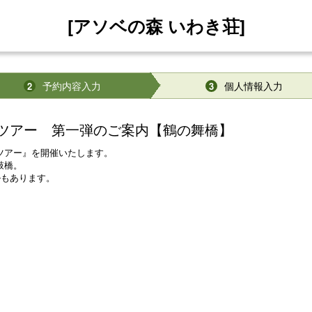
[アソベの森 いわき荘]
予約内容入力
個人情報入力
2
3
ツアー 第一弾のご案内【鶴の舞橋】
ツアー』を開催いたします。
鼓橋。
ルもあります。