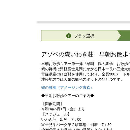
プラン選択
1
アソベの森いわき荘 早朝お散歩
早朝お散歩ツアー第一弾『早朝 鶴の舞橋 お散歩
鶴の舞橋は津軽富士見湖にかかる日本一長い三連太
青森県産のひば材を使用しており、全長300メート
津軽地方では人気の観光スポットのひとつです。
鶴の舞橋（アメージング青森）
◆早朝お散歩ツアーのご案内◆
【開催期間】
令和8年5月1日（金）より
【スケジュール】
いわき荘 出発 7：00
富士見湖パーク第２駐車場 到着 7：30
約30分間のお散歩（自由散策）となります。