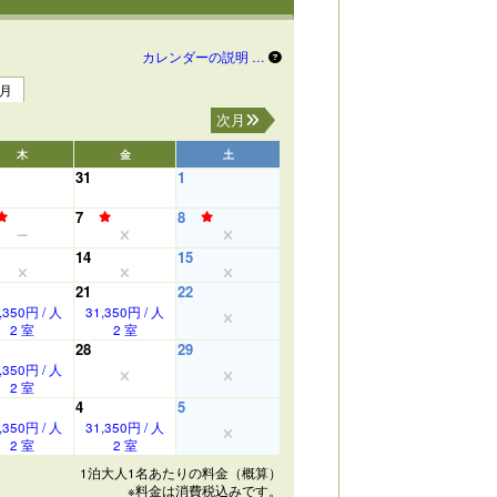
カレンダーの説明 …
3月
次月
木
金
土
31
1
7
8
14
15
21
22
,350円 / 人
31,350円 / 人
2 室
2 室
28
29
,350円 / 人
2 室
4
5
,350円 / 人
31,350円 / 人
2 室
2 室
1泊大人1名あたりの料金（概算）
※料金は消費税込みです。