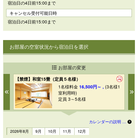
宿泊日の4日前15:00まで
キャンセル受付可能日時
宿泊日の4日前15:00まで
お部屋の空室状況から宿泊日を選択
お部屋の変更
【禁煙】和室15畳（定員５名様）
【
1
1名様料金
16,500円～ ,
(3名様1
Previous
N
室利用時)
定員 3～5名様
カレンダーの説明 …
2026年8月
9月
10月
11月
12月