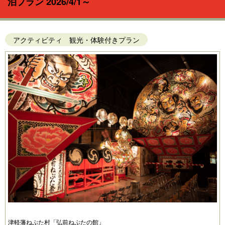
泊プラン 2026/4/1～
アクティビティ 観光・体験付きプラン
1
/
5
Pr
N
津軽藩ねぷた村「弘前ねぷたの館」