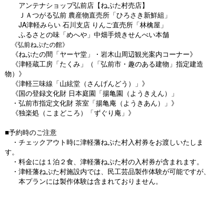
アンテナショップ弘前店【ねぷた村売店】
ＪＡつがる弘前 農産物直売所「ひろさき新鮮組」
JA津軽みらい 石川支店 りんご直売所「林檎屋」
ふるさとの味「めへや」中畑手焼きせんべい本舗
《弘前ねぷたの館》
《ねぷたの間「ヤーヤ堂」・岩木山周辺観光案内コーナー》
《津軽蔵工房「たくみ」（「弘前市・趣のある建物」指定建造
物）》
《津軽三味線「山絃堂（さんげんどう）」》
《国の登録文化財 日本庭園「揚亀園（ようきえん）」
・弘前市指定文化財 茶室「揚亀庵（ようきあん）」》
《独楽処（こまどころ）「ずぐり庵」》
■予約時のご注意
・チェックアウト時に津軽藩ねぷた村入村券をお渡しいたしま
す。
・料金には１泊２食、津軽藩ねぷた村の入村券が含まれます。
・津軽藩ねぷた村施設内では、民工芸品製作体験が可能ですが、
本プランには製作体験は含まれておりません。