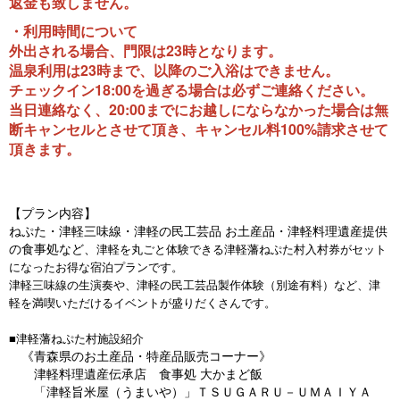
返金も致しません。
・利用時間について
外出される場合、門限は23時となります。
温泉利用は23時まで、以降のご入浴はできません。
チェックイン18:00を過ぎる場合は必ずご連絡ください。
当日連絡なく、20:00までにお越しにならなかった場合は無
断キャンセルとさせて頂き、キャンセル料100%請求させて
頂きます。
【プラン内容】
ねぷた・津軽三味線・津軽の民工芸品 お土産品・津軽料理遺産提供
の食事処など、
津軽を丸ごと体験できる津軽藩ねぷた村入村券がセット
になったお得な宿泊プランです。
津軽三味線の生演奏や、津軽の民工芸品製作体験（別途有料）など、津
軽を満喫いただける
イベントが盛りだくさんです。
■津軽藩ねぷた村施設紹介
《青森県のお土産品・特産品販売コーナー》
津軽料理遺産伝承店 食事処 大かまど飯
「津軽旨米屋（うまいや）」ＴＳＵＧＡＲＵ－ＵＭＡＩＹＡ