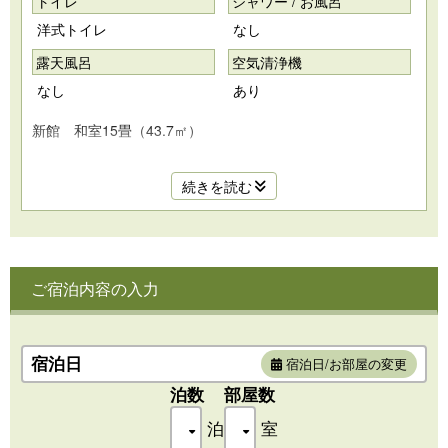
トイレ
シャワー / お風呂
洋式トイレ
なし
露天風呂
空気清浄機
なし
あり
新館 和室15畳（43.7㎡）
定員5名様、和室15畳のお部屋です。
続きを読む
雄大な岩木山が目前に見える岩木山向きのお部屋です。
洗浄器付きトイレ／冷房／暖房／空気清浄機
※お部屋にお風呂はありません。
ご宿泊内容の入力
［設備品］
液晶テレビ／電話／冷蔵庫／電気ポット／冷水ポット／ティ
ーバッグ（日本茶）／ドライヤー／浴衣／スリッパ／金庫／
1室2個のルームキー
宿泊日
宿泊日/お部屋の変更
[アメニティ］
泊数
部屋数
ハミガキセット／バスタオル／フェイスタオル
泊
室