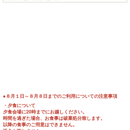
e
e
vi
xt
o
u
s
●８月１日～８月８日までのご利用についての注意事項
・夕食について
夕食会場に20時までにお越しください。
時間を過ぎた場合、お食事は破棄処分致します。
以降の食事のご用意はできません。