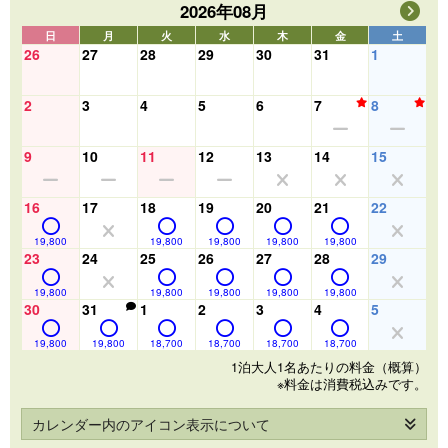
2026年08月
日
月
火
水
木
金
土
26
27
28
29
30
31
1
2
3
4
5
6
7
8
9
10
11
12
13
14
15
16
17
18
19
20
21
22
19,800
19,800
19,800
19,800
19,800
23
24
25
26
27
28
29
19,800
19,800
19,800
19,800
19,800
30
31
1
2
3
4
5
19,800
19,800
18,700
18,700
18,700
18,700
1泊大人1名あたりの料金（概算）
※料金は消費税込みです。
カレンダー内のアイコン表示について