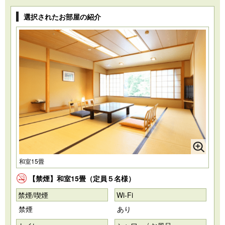
選択されたお部屋の紹介
和室15畳
【禁煙】和室15畳（定員５名様）
禁煙/喫煙
Wi-Fi
禁煙
あり