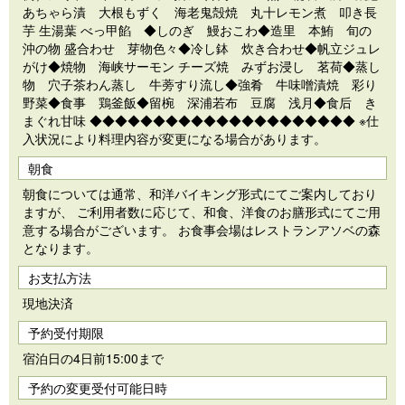
あちゃら漬 大根もずく 海老鬼殻焼 丸十レモン煮 叩き長
芋 生湯葉 べっ甲餡 ◆しのぎ 鰻おこわ◆造里 本鮪 旬の
沖の物 盛合わせ 芽物色々◆冷し鉢 炊き合わせ◆帆立ジュレ
がけ◆焼物 海峡サーモン チーズ焼 みずお浸し 茗荷◆蒸し
物 穴子茶わん蒸し 牛蒡すり流し◆強肴 牛味噌漬焼 彩り
野菜◆食事 鶏釜飯◆留椀 深浦若布 豆腐 浅月◆食后 き
まぐれ甘味 ◆◆◆◆◆◆◆◆◆◆◆◆◆◆◆◆◆◆◆◆◆ ※仕
入状況により料理内容が変更になる場合があります。
朝食
朝食については通常、和洋バイキング形式にてご案内しており
ますが、 ご利用者数に応じて、和食、洋食のお膳形式にてご用
意する場合がございます。 お食事会場はレストランアソベの森
となります。
お支払方法
現地決済
予約受付期限
宿泊日の4日前15:00まで
予約の変更受付可能日時