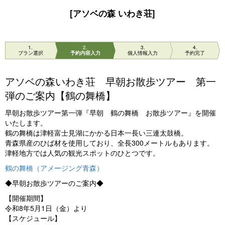
[アソベの森 いわき荘]
1
2
3
4
プラン選択
予約内容入力
個人情報入力
予約完了
アソベの森いわき荘 早朝お散歩ツアー 第一
弾のご案内【鶴の舞橋】
早朝お散歩ツアー第一弾『早朝 鶴の舞橋 お散歩ツアー』を開催
いたします。
鶴の舞橋は津軽富士見湖にかかる日本一長い三連太鼓橋。
青森県産のひば材を使用しており、全長300メートルもあります。
津軽地方では人気の観光スポットのひとつです。
鶴の舞橋（アメージング青森）
◆早朝お散歩ツアーのご案内◆
【開催期間】
令和8年5月1日（金）より
【スケジュール】