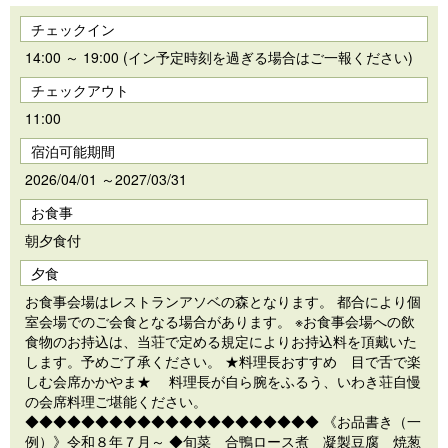
チェックイン
14:00 ～ 19:00 (イン予定時刻を過ぎる場合はご一報ください)
チェックアウト
11:00
宿泊可能期間
2026/04/01 ～2027/03/31
お食事
朝夕食付
夕食
お食事会場はレストランアソベの森となります。 都合により個
室会場でのご会食となる場合があります。 ※お食事会場への飲
食物のお持込は、当荘で定める規定によりお持込料を頂戴いた
します。予めご了承ください。 ★料理長おすすめ 目で舌で楽
しむ会席かかやま★ 料理長が自ら腕をふるう、いわき荘自慢
の会席料理ご堪能ください。
◆◆◆◆◆◆◆◆◆◆◆◆◆◆◆◆◆◆◆◆◆ 《お品書き（一
例）》令和８年７月～ ◆旬菜 合鴨ロース煮 凝製豆腐 焼葱