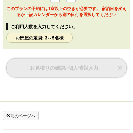
[幼児用備品]
おむつ入れ／小さい浴衣・スリッパ
このプランの予約には1室以上の空きが必要です。 宿泊日を変え
（ご要望によりおねしょマット・体温計の貸出、哺乳瓶の消
るか上記カレンダーから別の日付を選択してください
毒を承ります。）
ご利用人数を入力してください。
お部屋の定員: 3～5名様
お見積りの確認/ 個人情報入力
前のページへ