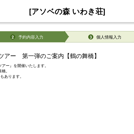
[アソベの森 いわき荘]
予約内容入力
個人情報入力
2
3
ツアー 第一弾のご案内【鶴の舞橋】
ツアー』を開催いたします。
鼓橋。
ルもあります。