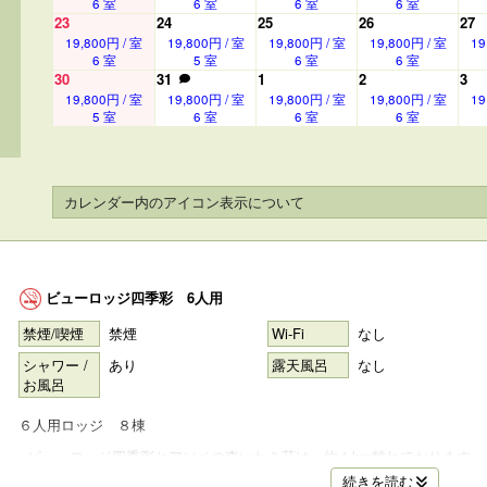
6 室
6 室
6 室
6 室
23
24
25
26
27
19,800円 / 室
19,800円 / 室
19,800円 / 室
19,800円 / 室
19
6 室
5 室
6 室
6 室
30
31
1
2
3
19,800円 / 室
19,800円 / 室
19,800円 / 室
19,800円 / 室
19
5 室
6 室
6 室
6 室
カレンダー内のアイコン表示について
ビューロッジ四季彩 6人用
禁煙/喫煙
禁煙
Wi-Fi
なし
シャワー /
あり
露天風呂
なし
お風呂
６人用ロッジ ８棟
※ビューロッジ四季彩とアソベの森いわき荘は、約１km離れております。
【備品について】
プランにより下記内容は異なります。
続きを読む