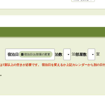
※ビューロッジ室内備品等については、前頁の「ビューロッジ四季彩室内
※調理の際に使用する調味料、サランラップ等の備え付けはございません
※ビューロッジ内浴室にシャンプー、リンス、ボディーシャンプーは備え
※ビューロッジ四季彩内のお風呂は温泉ではありません。
※タオル、部屋着、ハブラシ等アメニティーの備え付けはございません。
泊
室
宿泊日
泊数
部屋数
宿泊日/お部屋の変更
は1室以上の空きが必要です。 宿泊日を変えるか上記カレンダーから別の日
。