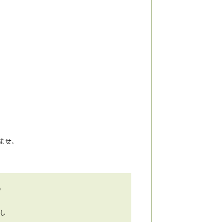
ませ。
0
し