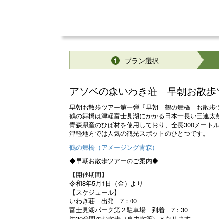
プラン選択
1
アソベの森いわき荘 早朝お散歩
早朝お散歩ツアー第一弾『早朝 鶴の舞橋 お散歩
鶴の舞橋は津軽富士見湖にかかる日本一長い三連太
青森県産のひば材を使用しており、全長300メート
津軽地方では人気の観光スポットのひとつです。
鶴の舞橋（アメージング青森）
◆早朝お散歩ツアーのご案内◆
【開催期間】
令和8年5月1日（金）より
【スケジュール】
いわき荘 出発 7：00
富士見湖パーク第２駐車場 到着 7：30
約30分間のお散歩（自由散策）となります。