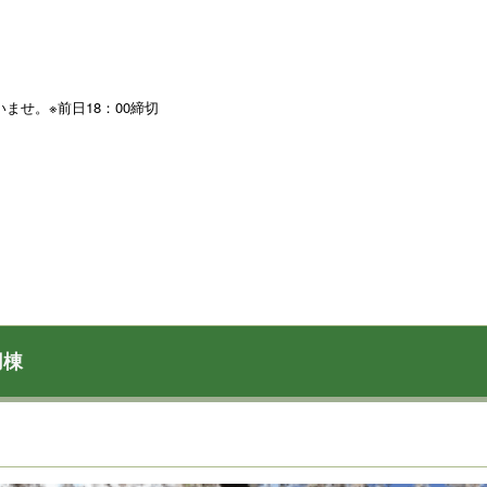
せ。※前日18：00締切
）
用棟