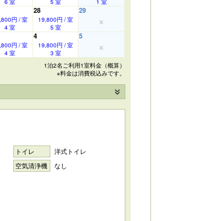
6 室
5 室
1 室
28
29
,800円 / 室
19,800円 / 室
4 室
5 室
4
5
,800円 / 室
19,800円 / 室
4 室
3 室
1泊2名ご利用1室料金（概算）
※料金は消費税込みです。
トイレ
洋式トイレ
空気清浄機
なし