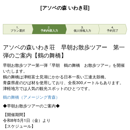
[アソベの森 いわき荘]
1
2
3
4
プラン選択
予約内容入力
個人情報入力
予約完了
アソベの森いわき荘 早朝お散歩ツアー 第一
弾のご案内【鶴の舞橋】
早朝お散歩ツアー第一弾『早朝 鶴の舞橋 お散歩ツアー』を開催
いたします。
鶴の舞橋は津軽富士見湖にかかる日本一長い三連太鼓橋。
青森県産のひば材を使用しており、全長300メートルもあります。
津軽地方では人気の観光スポットのひとつです。
鶴の舞橋（アメージング青森）
◆早朝お散歩ツアーのご案内◆
【開催期間】
令和8年5月1日（金）より
【スケジュール】