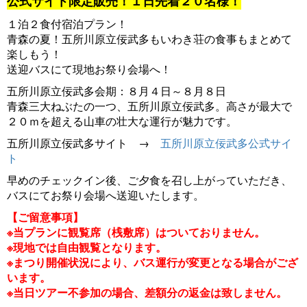
公式サイト限定販売！１日先着２０名様！
１泊２食付宿泊プラン！
青森の夏！五所川原立佞武多もいわき荘の食事もまとめて
楽しもう！
送迎バスにて現地お祭り会場へ！
五所川原立佞武多会期：８月４日～８月８日
青森三大ねぶたの一つ、五所川原立佞武多。高さが最大で
２０ｍを超える山車の壮大な運行が魅力です。
五所川原立佞武多サイト →
五所川原立佞武多公式サイ
ト
早めのチェックイン後、ご夕食を召し上がっていただき、
バスにてお祭り会場へ送迎いたします。
【ご留意事項】
※当プランに観覧席（桟敷席）はついておりません。
※現地では自由観覧となります。
※まつり開催状況により、バス運行が変更となる場合がござ
います。
※当日ツアー不参加の場合、差額分の返金は致しません。