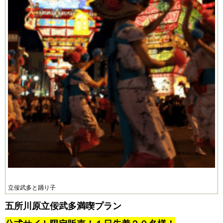
1
/
5
Pr
N
e
e
vi
xt
o
u
s
立佞武多と踊り子
五所川原立佞武多満喫プラン