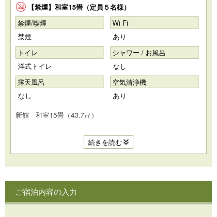
【禁煙】和室15畳（定員５名様）
禁煙/喫煙
Wi-Fi
禁煙
あり
トイレ
シャワー / お風呂
洋式トイレ
なし
露天風呂
空気清浄機
なし
あり
新館 和室15畳（43.7㎡）
定員5名様、和室15畳のお部屋です。
続きを読む
雄大な岩木山が目前に見える岩木山向きのお部屋です。
洗浄器付きトイレ／冷房／暖房／空気清浄機
※お部屋にお風呂はありません。
ご宿泊内容の入力
［設備品］
液晶テレビ／電話／冷蔵庫／電気ポット／冷水ポット／ティ
ーバッグ（日本茶）／ドライヤー／浴衣／スリッパ／金庫／