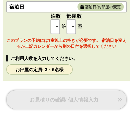
1室2個のルームキー
宿泊日
宿泊日/お部屋の変更
[アメニティ］
泊数
部屋数
ハミガキセット／バスタオル／フェイスタオル
泊
室
[幼児用備品]
おむつ入れ／小さい浴衣・スリッパ
このプランの予約には1室以上の空きが必要です。 宿泊日を変え
（ご要望によりおねしょマット・体温計の貸出、哺乳瓶の消
るか上記カレンダーから別の日付を選択してください
毒を承ります。）
ご利用人数を入力してください。
お部屋の定員: 3～5名様
お見積りの確認/ 個人情報入力