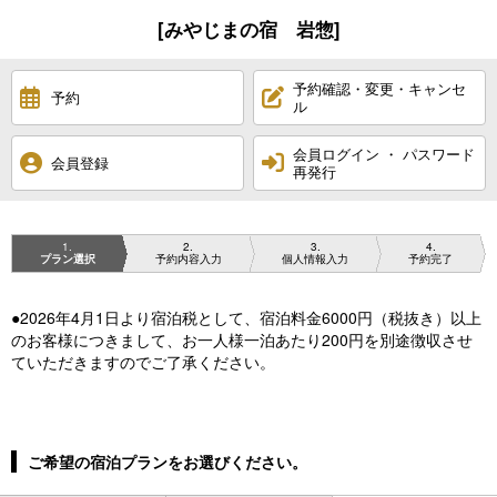
[みやじまの宿 岩惣]
予約確認・変更・キャンセ
予約
ル
会員ログイン ・ パスワード
会員登録
再発行
1
2
3
4
プラン選択
予約内容入力
個人情報入力
予約完了
●2026年4月1日より宿泊税として、宿泊料金6000円（税抜き）以上
のお客様につきまして、お一人様一泊あたり200円を別途徴収させ
ていただきますのでご了承ください。
ご希望の宿泊プランをお選びください。