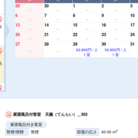
29
30
1
2
3
6
7
8
9
10
13
14
15
16
17
名
20
21
22
23
24
27
28
29
30
31
52,950円 / 人
52,950円 / 人
1 室
1 室
名
名
展望風呂付客室 天籟（てんらい）＿302
展望風呂付き客室
2
禁煙/喫煙
禁煙
部屋の広さ
43.00 m
名