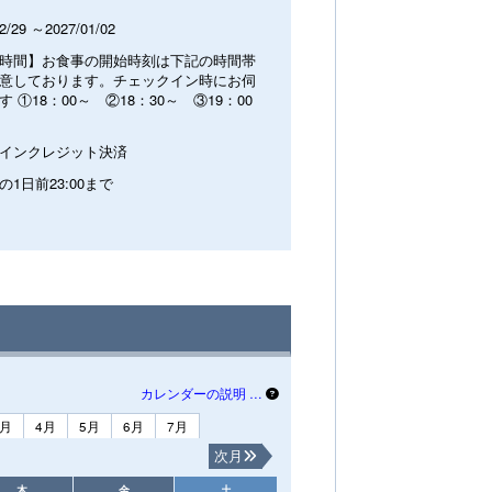
2/29 ～2027/01/02
時間】お食事の開始時刻は下記の時間帯
意しております。チェックイン時にお伺
す ①18：00～ ②18：30～ ③19：00
インクレジット決済
の1日前23:00まで
カレンダーの説明 …
3月
4月
5月
6月
7月
次月
木
金
土