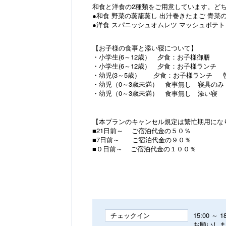
和食と洋食の2種類をご用意しています。ど
●和食 野菜の蒸籠蒸し 出汁巻きたまご 青菜の
●洋食 スパニッシュオムレツ マッシュポテト
【お子様の食事と添い寝について】
・小学生(6～12歳） 夕食：お子様御膳
・小学生(6～12歳） 夕食：お子様ランチ
・幼児(3～5歳） 夕食：お子様ランチ 
・幼児（0～3歳未満） 食事無し 寝具のみ
・幼児（0～3歳未満） 食事無し 添
【本プランのキャンセル規定は繁忙期用にな
■21日前～ ご宿泊代金の５０％
■7日前～ ご宿泊代金の９０％
■０日前～ ご宿泊代金の１００％
チェックイン
15:00 
お願いしま