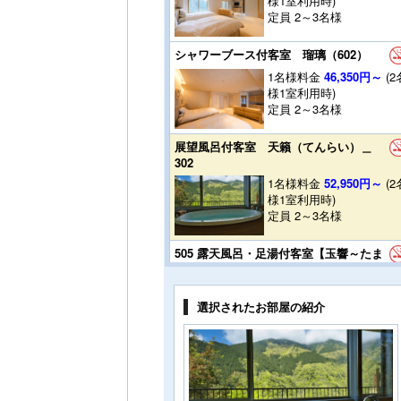
様1室利用時)
定員 2～3名様
シャワーブース付客室 瑠璃（602）
1名様料金
46,350円～
(2
様1室利用時)
定員 2～3名様
展望風呂付客室 天籟（てんらい）＿
302
1名様料金
52,950円～
(2
様1室利用時)
定員 2～3名様
505 露天風呂・足湯付客室【玉響～たま
ゆら～】 Suite room
1名様料金
60,650円～
(2
様1室利用時)
選択されたお部屋の紹介
定員 2～4名様
306 露天風呂付客室 ふたりじめ with
open air bath
1名様料金
56,250円～
(2