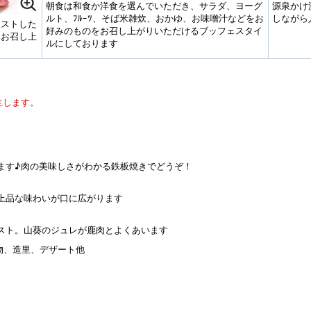
朝食は和食か洋食を選んでいただき、サラダ、ヨーグ
源泉かけ
ルト、ﾌﾙｰﾂ、そば米雑炊、おかゆ、お味噌汁などをお
しながら
ーストした
好みのものをお召し上がりいただけるブッフェスタイ
てお召し上
ルにしております
生します。
ます♪肉の美味しさがわかる鉄板焼きでどうぞ！
上品な味わいが口に広がります
スト。山葵のジュレが鹿肉とよくあいます
造里、デザート他