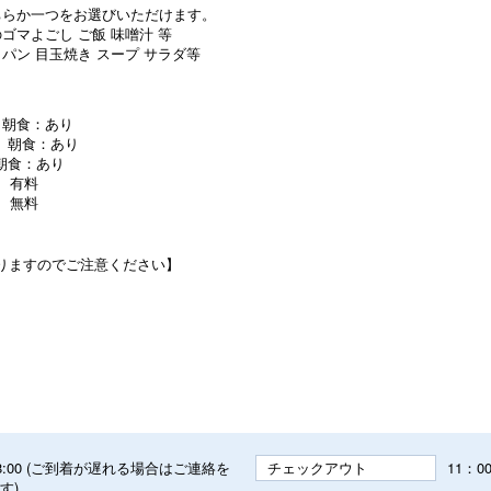
ちらか一つをお選びいただけます。
ゴマよごし ご飯 味噌汁 等
 パン 目玉焼き スープ サラダ等
 朝食：あり
 朝食：あり
朝食：あり
 有料
い寝 無料
りますのでご注意ください】
～ 18:00 (ご到着が遅れる場合はご連絡を
チェックアウト
11：0
す)