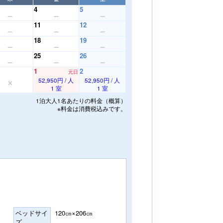
4
5
11
12
18
19
25
26
1
2
元日
52,950円 / 人
52,950円 / 人
1 室
1 室
1泊大人1名あたりの料金（概算）
※料金は消費税込みです。
ベッドサイ
120㎝×206㎝
ズ