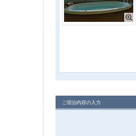
様1室利用時)
定員 2～3名様
503 露天風呂付客室【相生～あいおい
～】 with open air bath
1名様料金
52,950円～
(2
様1室利用時)
定員 2～4名様
501 展望露天風呂【小夜終～さよすがら
～】 with panoramic view bath
1名様料金
52,950円～
(2
様1室利用時)
定員 2～4名様
502 展望風呂付客室 【花伝～かでん
～】 with panoramic view bath
1名様料金
52,950円～
(2
様1室利用時)
ご宿泊内容の入力
定員 2～4名様
506 月見台付客室【月雫～つきのしずく
～】 with star viewing terrace
1名様料金
39,750円～
(2
様1室利用時)