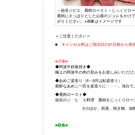
～祖谷ジビエ 鹿肉ロースト～じっくりロ
鹿肉にさっぱりとした山葵のジュレをかけ
がりください。※画像はイメージです
＝ご注意ください＝
■
キャンセル料はご宿泊日の21日前から発
■夕食■
◆阿波牛鉄板焼き◆
極上の阿波牛の肉の旨みをお楽しみいただけ
◆あめご姿造り（6～9月は鮎姿造り）
新鮮なあめご一匹を姿造りに・・・。淡白で
◆鹿肉ロースト◆
祖谷のシ゛ヒ゛エ料理 鹿肉をじっくりロー
そのほか、前菜、焼き物、油物、
■朝食■