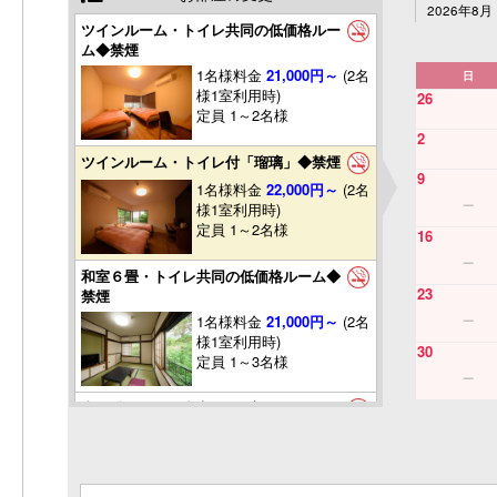
2026年8月
ツインルーム・トイレ共同の低価格ルー
ム◆禁煙
1名様料金
21,000円～
(2名
日
様1室利用時)
26
定員 1～2名様
2
ツインルーム・トイレ付「瑠璃」◆禁煙
9
1名様料金
22,000円～
(2名
様1室利用時)
定員 1～2名様
16
和室６畳・トイレ共同の低価格ルーム◆
23
禁煙
1名様料金
21,000円～
(2名
様1室利用時)
30
定員 1～3名様
由布岳の見える和室6畳＋広縁付き・ト
イレ付き◆禁煙
1名様料金
23,000円～
(2名
様1室利用時)
定員 1～3名様