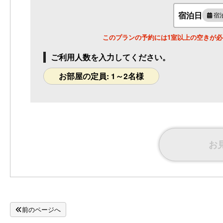
1名様料金
21,000円～
(2名
宿泊日
様1室利用時)
宿
定員 1～2名様
このプランの予約には1室以上の空きが
別館 彩：和室８畳・トイレ共同「水
縹」◆禁煙
ご利用人数を入力してください。
1名様料金
22,000円～
(2名
様1室利用時)
お部屋の定員: 1～2名様
定員 1～3名様
別館 彩：内風呂付き和洋室「紅」◆禁
煙
1名様料金
32,000円～
(2名
様1室利用時)
定員 2～8名様
お
＊別館 荘：半露天風呂（陶器風呂）付
和洋室「琥珀」◆禁煙
1名様料金
30,000円～
(2名
様1室利用時)
定員 1～3名様
前のページへ