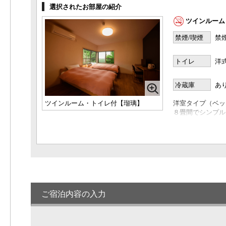
選択されたお部屋の紹介
和室7.5畳＋広縁付き・トイレ付き◆禁
ツインルーム
煙
1名様料金
23,000円～
(2名
禁煙/喫煙
禁
様1室利用時)
定員 1～4名様
トイレ
洋
和室 6畳＋8畳・トイレ付き「蘇芳」◆
禁煙
冷蔵庫
あ
1名様料金
25,000円～
(2名
様1室利用時)
ツインルーム・トイレ付【瑠璃】
洋室タイプ
（ベッ
定員 2～6名様
８畳間でシンプル
温室風呂付和室６畳・バス・トイレ付き
専用トイレ付で安
「櫻」◆禁煙
（Wi-Fiを完備
1名様料金
26,000円～
(2名
様1室利用時)
定員 1～3名様
半露天風呂付き和室6畳「墨」◆禁煙
1名様料金
26,000円～
(2名
ご宿泊内容の入力
様1室利用時)
定員 1～3名様
別館 彩：和室６畳・トイレ共同◆禁煙