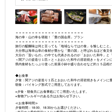
＝＝＝＝＝＝＝＝＝＝＝＝＝＝＝＝＝＝＝＝＝
海の幸・山の幸を堪能！「豊の国会席」プラン
＝＝＝＝＝＝＝＝＝＝＝＝＝＝＝＝＝＝＝＝＝
旅行の醍醐味は何と言っても「地域ならではの食」を愉しむこと
大分県は海幸山幸の食材が豊かな「豊の国」と呼ばれるほど食文
大分の「旨いもの」の中でも代表されるのが「おおいた和牛」と
＜関アジの姿造り１匹＞と＜おおいた和牛の溶岩焼き＞をメイン
県内食材をたっぷり使った前菜小鉢や盛り合わせなど約１５品程
◆お食事
夕食：関アジの姿造り１匹とおおいた和牛の溶岩焼きをメインに
朝食：バイキング形式でご用意しております。
※夕食・朝食共にお食事処にてご用意いたします。
※食物アレルギーのある方はお知らせ下さい。
≪お食事時間≫
夕食時間：18:00、18:30からお選びください。
※当日のご予約状況によりご希望のお時間に添えない場合がござい