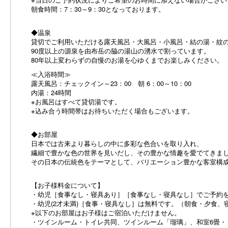
朝食時間：7：30～9：30となっております。
◆温泉
貸切でご利用いただける露天風呂・大風呂・小風呂・結の湯・紋
90度以上の源泉を由布岳の脇の湯山の湧水で割っています。
80年以上変わらずの自慢のお湯を心ゆくまでお楽しみください。
≪入浴時間≫
露天風呂：チェックイン～23：00 朝 6：00～10：00
内湯：24時間
※お風呂はすべて貸切湯です。
※込み合う時間帯はお待ちいただく場合もございます。
◆お部屋
日本では古来より暮らしの中に多彩な色合いを取り入れ、
繊細で豊かな色の世界を見いだし、その豊かな情趣を愛でてきま
その日本の伝統色をテーマとして、バリエーション豊かな客室構
【お子様料金について】
・幼児［食事なし・寝具あり］［食事なし・寝具なし］でご予約
・幼児(2才未満)［食事・寝具なし］は無料です。（朝食・夕食、
※以下のお部屋はお子様はご宿泊いただけません。
・ツインルーム・トイレ共同、ツインルーム「瑠璃」、和室6畳・