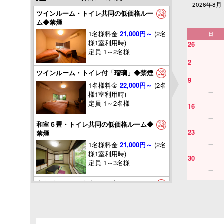
2026年8月
ツインルーム・トイレ共同の低価格ルー
ム◆禁煙
1名様料金
21,000円～
(2名
日
様1室利用時)
26
定員 1～2名様
2
ツインルーム・トイレ付「瑠璃」◆禁煙
9
1名様料金
22,000円～
(2名
様1室利用時)
定員 1～2名様
16
和室６畳・トイレ共同の低価格ルーム◆
23
禁煙
1名様料金
21,000円～
(2名
様1室利用時)
30
定員 1～3名様
由布岳の見える和室6畳＋広縁付き・ト
イレ付き◆禁煙
1名様料金
23,000円～
(2名
様1室利用時)
定員 1～3名様