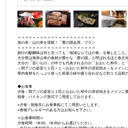
＝＝＝＝＝＝＝＝＝＝＝＝＝＝＝＝＝＝＝＝＝
海の幸・山の幸を堪能！「豊の国会席」プラン
＝＝＝＝＝＝＝＝＝＝＝＝＝＝＝＝＝＝＝＝＝
旅行の醍醐味は何と言っても「地域ならではの食」を愉しむこと
大分県は海幸山幸の食材が豊かな「豊の国」と呼ばれるほど食文
大分の「旨いもの」の中でも代表されるのが「おおいた和牛」と
＜関アジの姿造り１匹＞と＜おおいた和牛の溶岩焼き＞をメイン
県内食材をたっぷり使った前菜小鉢や盛り合わせなど約１５品程
◆お食事
夕食：関アジの姿造り１匹とおおいた和牛の溶岩焼きをメインに
朝食：バイキング形式でご用意しております。
※夕食・朝食共にお食事処にてご用意いたします。
※食物アレルギーのある方はお知らせ下さい。
≪お食事時間≫
夕食時間：18:00、18:30からお選びください。
※当日のご予約状況によりご希望のお時間に添えない場合がござい