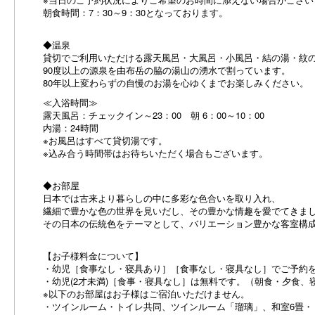
朝食時間：7：30～9：30となっております。
◆温泉
貸切でご利用いただける露天風呂・大風呂・小風呂・結の湯・紋
90度以上の源泉を由布岳の脇の湯山の湧水で割っています。
80年以上変わらずの自慢のお湯を心ゆくまでお楽しみください。
≪入浴時間≫
露天風呂：チェックイン～23：00 朝 6：00～10：00
内湯：24時間
※お風呂はすべて貸切湯です。
※込み合う時間帯はお待ちいただく場合もございます。
◆お部屋
日本では古来より暮らしの中に多彩な色合いを取り入れ、
繊細で豊かな色の世界を見いだし、その豊かな情趣を愛でてきま
その日本の伝統色をテーマとして、バリエーション豊かな客室構
【お子様料金について】
・幼児［食事なし・寝具あり］［食事なし・寝具なし］でご予約
・幼児(2才未満)［食事・寝具なし］は無料です。（朝食・夕食、
※以下のお部屋はお子様はご宿泊いただけません。
・ツインルーム・トイレ共同、ツインルーム「瑠璃」、和室6畳・