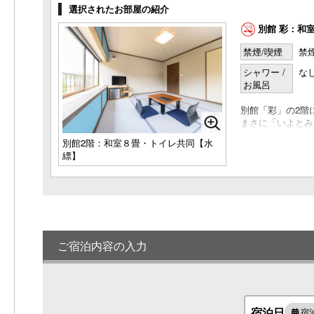
選択されたお部屋の紹介
和室7.5畳＋広縁付き・トイレ付き◆禁
別館 彩：和
煙
1名様料金
23,000円～
(2名
禁煙/喫煙
禁
様1室利用時)
シャワー /
な
定員 1～4名様
お風呂
和室 6畳＋8畳・トイレ付き「蘇芳」◆
禁煙
別館「彩」の2階
1名様料金
25,000円～
(2名
まさに「いよとみ
様1室利用時)
「ハイセンス」「
別館2階：和室８畳・トイレ共同【水
定員 2～6名様
「アットホーム」
縹】
気軽に使えるお部
温室風呂付和室６畳・バス・トイレ付き
長期旅行を楽しん
「櫻」◆禁煙
※トイレ・洗面は
1名様料金
26,000円～
(2名
様1室利用時)
定員 1～3名様
半露天風呂付き和室6畳「墨」◆禁煙
ご宿泊内容の入力
1名様料金
26,000円～
(2名
様1室利用時)
定員 1～3名様
別館 彩：和室６畳・トイレ共同◆禁煙
宿泊日
宿