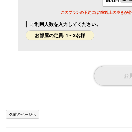
1名様料金
21,000円～
(2名
様1室利用時)
このプランの予約には1室以上の空きが
定員 1～2名様
別館 彩：和室８畳・トイレ共同「水
ご利用人数を入力してください。
縹」◆禁煙
1名様料金
22,000円～
(2名
お部屋の定員: 1～3名様
様1室利用時)
定員 1～3名様
別館 彩：内風呂付き和洋室「紅」◆禁
煙
1名様料金
32,000円～
(2名
様1室利用時)
お
定員 2～8名様
＊別館 荘：半露天風呂（陶器風呂）付
和洋室「琥珀」◆禁煙
1名様料金
30,000円～
(2名
様1室利用時)
定員 1～3名様
前のページへ