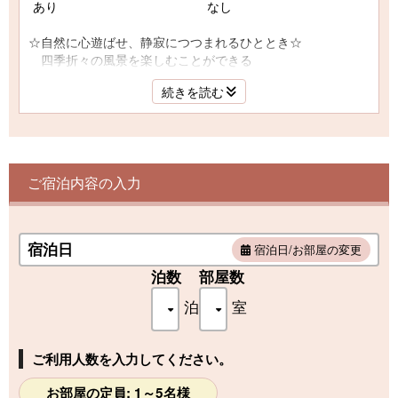
あり
なし
☆自然に心遊ばせ、静寂につつまれるひととき☆
四季折々の風景を楽しむことができる
純和風つくりの客室です。
続きを読む
－－【お部屋】－－
和室１０畳～１２畳
階層：３階～８階（畳数・事前指定不可）
ご宿泊内容の入力
－－【お部屋設備】－－
テレビ／ウォシュレット／バス（セパレート式）／
無料金庫／冷蔵庫（中身なし）／電気ポット／冷水／
ドライヤー／冷水／Ｗｉ－Ｆｉ
宿泊日
宿泊日/お部屋の変更
－－【アメニティ】－－
泊数
部屋数
浴衣／帯／半纏／足袋（※冬季のみ）／バスタオル／
泊
室
フェイスタオル／歯ブラシ／クシ／髭剃り／
シャンプー／リンス／ボディーソープ
このプランの予約には1室以上の空きが必要です。宿泊日を変え
▼貸出備品▼
るか上記カレンダーから別の日付を選択してください
空気清浄器・加湿器
※貸出無料（台数限定、先着順）