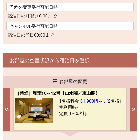
予約の変更受付可能日時
宿泊日の1日前16:00まで
キャンセル受付可能日時
宿泊日の当日00:00まで
お部屋の空室状況から宿泊日を選択
お部屋の変更
［禁煙］和室10～12畳【山水閣／東山閣】
［
1
1名様料金
31,900円～ ,
(2名様1
室利用時)
Previous
N
定員 1～5名様