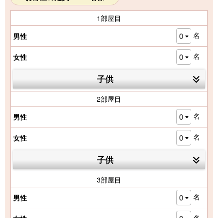
ご利用人数を入力してください。
お部屋の定員: 1～5名様
お見積りの確認/ 個人情報入力
前のページへ
実在性の証明とプライバシー保護のため、DigiCertの
SSLサーバ証明書を使用し、SSL暗号化通信を実現し
ています。サイトシールのクリックにより、サーバ証