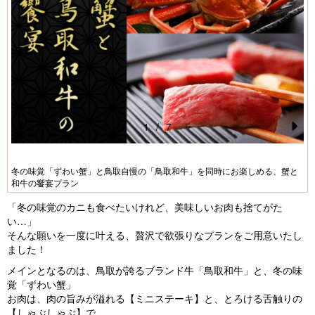
1
/
7
Pr
N
e
e
冬の味覚「ずわい蟹」と鳥取自慢の「鳥取和牛」を同時にお楽しめる、蟹と
vi
xt
和牛の饗宴プラン
o
「冬の味覚のカニも食べたいけれど、美味しいお肉も捨てがた
い…」
u
そんな願いを一度に叶える、贅沢で欲張りなプランをご用意いたし
s
ました！
メインとなるのは、鳥取が誇るブランド牛「鳥取和牛」と、冬の味
覚「ずわい蟹」
お肉は、肉の旨みが溢れる【ミニステーキ】と、とろける舌触りの
【しゃぶしゃぶ】で。