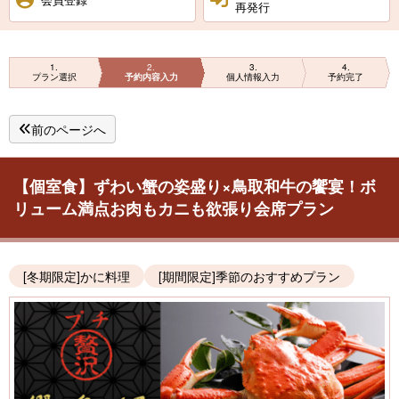
再発行
1
2
3
4
プラン選択
予約内容入力
個人情報入力
予約完了
前のページへ
【個室食】ずわい蟹の姿盛り×鳥取和牛の饗宴！ボ
リューム満点お肉もカニも欲張り会席プラン
[冬期限定]かに料理
[期間限定]季節のおすすめプラン