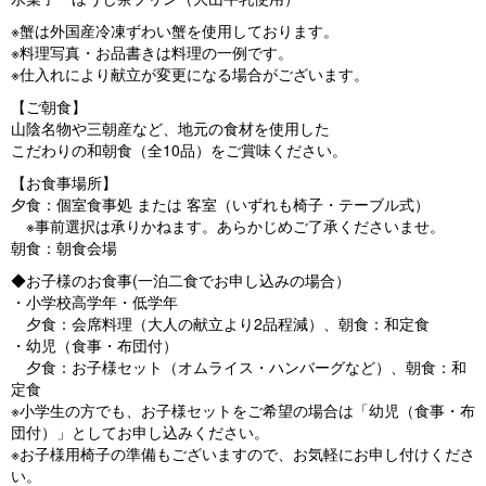
※蟹は外国産冷凍ずわい蟹を使用しております。
※料理写真・お品書きは料理の一例です。
※仕入れにより献立が変更になる場合がございます。
【ご朝食】
山陰名物や三朝産など、地元の食材を使用した
こだわりの和朝食（全10品）をご賞味ください。
【お食事場所】
夕食：個室食事処 または 客室（いずれも椅子・テーブル式）
※事前選択は承りかねます。あらかじめご了承くださいませ。
朝食：朝食会場
◆お子様のお食事(一泊二食でお申し込みの場合）
・小学校高学年・低学年
夕食：会席料理（大人の献立より2品程減）、朝食：和定食
・幼児（食事・布団付）
夕食：お子様セット（オムライス・ハンバーグなど）、朝食：和
定食
※小学生の方でも、お子様セットをご希望の場合は「幼児（食事・布
団付）」としてお申し込みください。
※お子様用椅子の準備もございますので、お気軽にお申し付けくださ
い。