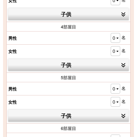
明書の検証結果をご確認ください。SSLによる暗号化
通信を利用すれば第三者によるデータの盗用や改ざん
を防止し、より安全にご利用いただくことが出来ます
〒682-0123 鳥取県東伯郡三朝町三朝365-1
TEL：
0858-43-0111
FAX：0858-43-0537
各種パンフレットダウンロード
ホーム
依山楼岩崎だより
依山楼岩崎について
温泉
客室
食事
施設