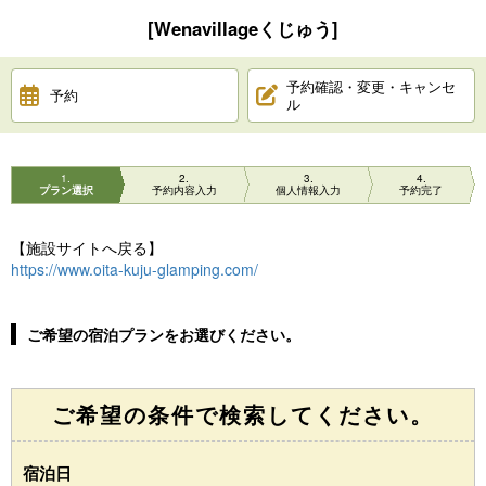
[Wenavillageくじゅう]
予約確認・変更・キャンセ
予約
ル
1
2
3
4
プラン選択
予約内容入力
個人情報入力
予約完了
【施設サイトへ戻る】
https://www.oita-kuju-glamping.com/
ご希望の宿泊プランをお選びください。
ご希望の条件で検索してください。
宿泊日