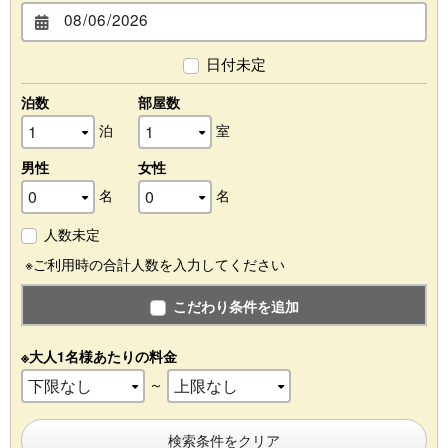
日付未定
泊数
部屋数
泊
室
男性
女性
名
名
人数未定
※ご利用時の合計人数を入力してください
こだわり条件を追加
※大人1名様あたりの料金
～
検索条件をクリア