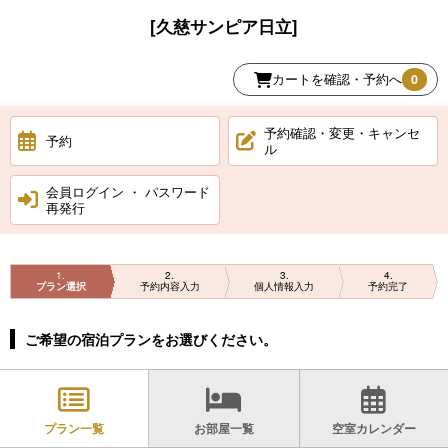
[久慈サンピア日立]
カートを確認・予約へ
0
予約確認・変更・キャンセ
予約
ル
会員ログイン ・ パスワード
再発行
1
2
3
4
プラン選択
予約内容入力
個人情報入力
予約完了
ご希望の宿泊プランをお選びください。
プラン一覧
お部屋一覧
空室カレンダー