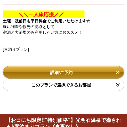
＼＼一人旅応援／／
土曜・祝前日も平日料金でご利用いただけます☆
遅い到着や観光の拠点として
宿泊と大浴場のみ利用したい方におススメ！
[素泊りプラン]
詳細/ご予約
このプランで選択できるお部屋
【お日にち限定!!"特別価格”】光明石温泉で癒され
る♪素泊まりプラン《食事なし》