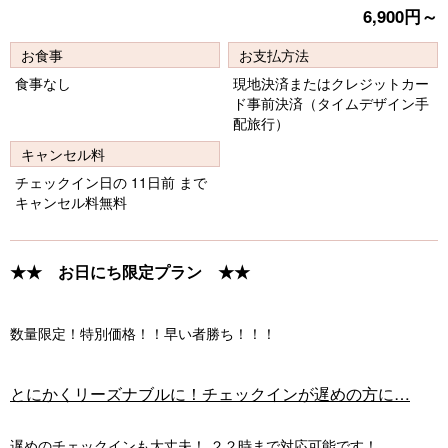
vi
xt
6,900円～
o
お食事
お支払方法
u
食事なし
現地決済またはクレジットカー
s
ド事前決済（タイムデザイン手
配旅行）
キャンセル料
チェックイン日の 11日前 まで
キャンセル料無料
★★ お日にち限定プラン ★★
数量限定！特別価格！！早い者勝ち！！！
とにかくリーズナブルに！チェックインが遅めの方に…
遅めのチェックインも大丈夫！ ２２時まで対応可能です！