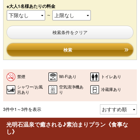
※大人1名様あたりの料金
～
検索条件をクリア
検索
禁煙
Wi-Fiあり
トイレあり
シャワー/お風
空気清浄機あ
冷蔵庫あり
呂あり
り
3件中1～3件を表示
光明石温泉で癒される♪素泊まりプラン《食事な
し》