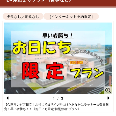
夕食なし／朝食なし
［インターネット予約限定］
1
/
3
Pr
N
【久慈サンピア日立】お得に泊まろう♪見つけたあなたはラッキー☆数量限
定！早い者勝ち！！《お日にち限定"特別価格”プラン》
e
e