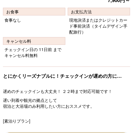
7,900円～
vi
xt
お食事
お支払方法
o
食事なし
現地決済またはクレジットカー
u
ド事前決済（タイムデザイン手
s
配旅行）
キャンセル料
チェックイン日の 11日前 まで
キャンセル料無料
とにかくリーズナブルに！チェックインが遅めの方に…
遅めのチェックインも大丈夫！ ２２時まで対応可能です！
遅い到着や観光の拠点として
宿泊と大浴場のみ利用したい方におススメです。
[素泊りプラン]