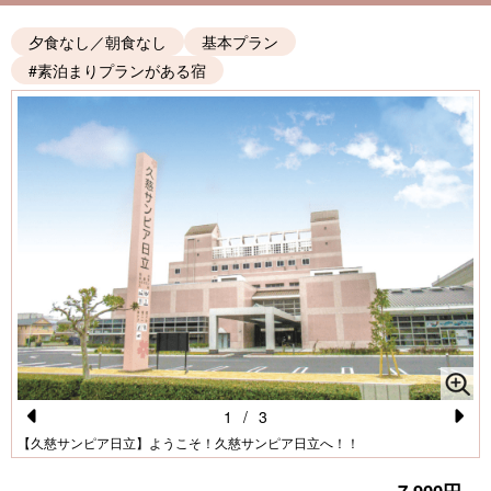
夕食なし／朝食なし
基本プラン
#素泊まりプランがある宿
1
/
3
Pr
N
【久慈サンピア日立】ようこそ！久慈サンピア日立へ！！
e
e