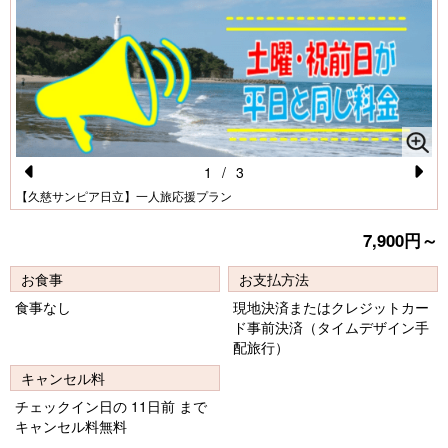
1
/
3
Pr
N
【久慈サンピア日立】一人旅応援プラン
e
e
7,900円～
vi
xt
お食事
お支払方法
o
食事なし
現地決済またはクレジットカー
u
ド事前決済（タイムデザイン手
s
配旅行）
キャンセル料
チェックイン日の 11日前 まで
キャンセル料無料