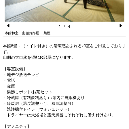
1
/
4
Pr
N
本館和室 山側お部屋 禁煙
e
e
本館8畳～（トイレ付き）の清潔感あふれる和室をご用意しておりま
vi
xt
す。
山側の大自然を望むお部屋になります。
o
u
【客室設備】
・地デジ放送テレビ
s
・電話
・金庫
・湯沸しポット/お茶セット
・冷蔵庫（有料飲料あり）/館内に自販機あり
・冷暖房（温度調整不可、風量調整可）
・洗浄機付トイレ（ウォシュレット）
・ドライヤーは大浴場と露天風呂にそれぞれに備え付けあり。
【アメニティ】