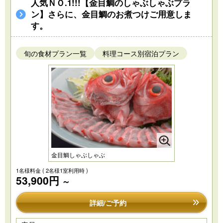
人気ＮＯ.1!!!【金目鯛のしゃぶしゃぶプラ
ン】さらに、金目鯛のお煮つけご用意しま
す。
旬の食材プラン一覧
料理コース別宿泊プラン
金目鯛しゃぶしゃぶ
1名様料金
( 2名様1室利用時 )
53,900円
～
詳細/ご予約