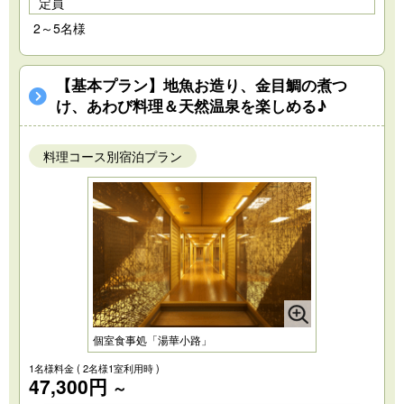
定員
2～5名様
【基本プラン】地魚お造り、金目鯛の煮つ
け、あわび料理＆天然温泉を楽しめる♪
料理コース別宿泊プラン
個室食事処「湯華小路」
1名様料金
( 2名様1室利用時 )
47,300円
～