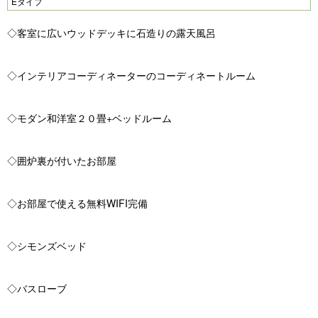
Pr
N
Eタイプ
e
e
◇客室に広いウッドデッキに石造りの露天風呂
vi
xt
o
◇インテリアコーディネーターのコーディネートルーム
u
s
◇モダン和洋室２０畳+ベッドルーム
◇囲炉裏が付いたお部屋
◇お部屋で使える無料WIFI完備
◇シモンズベッド
◇バスローブ