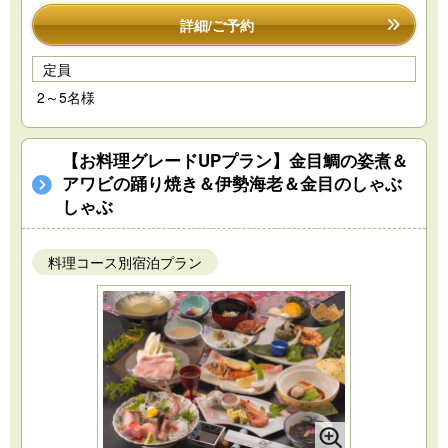
詳細/ご予約
定員
2～5名様
【お料理グレードUPプラン】金目鯛の姿煮＆
アワビの踊り焼き＆伊勢海老＆金目のしゃぶ
しゃぶ
料理コース別宿泊プラン