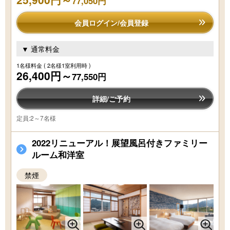
77,050円
会員ログイン/会員登録
▼ 通常料金
1名様料金
( 2名様1室利用時 )
26,400円～
77,550円
詳細/ご予約
定員:2～7名様
2022リニューアル！展望風呂付きファミリー
ルーム和洋室
禁煙