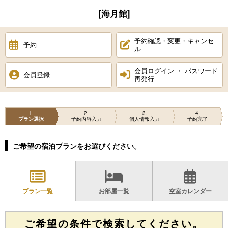
[海月館]
予約確認・変更・キャンセ
予約
ル
会員ログイン ・ パスワード
会員登録
再発行
1
2
3
4
プラン選択
予約内容入力
個人情報入力
予約完了
ご希望の宿泊プランをお選びください。
プラン一覧
お部屋一覧
空室カレンダー
ご希望の条件で検索してください。