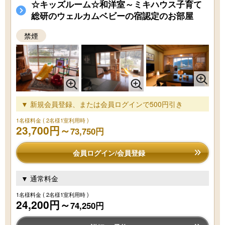
☆キッズルーム☆和洋室～ミキハウス子育て
総研のウェルカムベビーの宿認定のお部屋
禁煙
▼ 新規会員登録、または会員ログインで500円引き
1名様料金
( 2名様1室利用時 )
23,700円～
73,750円
会員ログイン/会員登録
▼ 通常料金
1名様料金
( 2名様1室利用時 )
24,200円～
74,250円