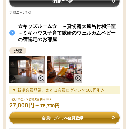
詳細/ご予約
定員:2～5名様
☆キッズルーム☆ ～貸切露天風呂付和洋室
～ミキハウス子育て総研のウェルカムベビー
の宿認定のお部屋
禁煙
▼ 新規会員登録、または会員ログインで500円引き
1名様料金
( 2名様1室利用時 )
27,000円～
78,700円
会員ログイン/会員登録