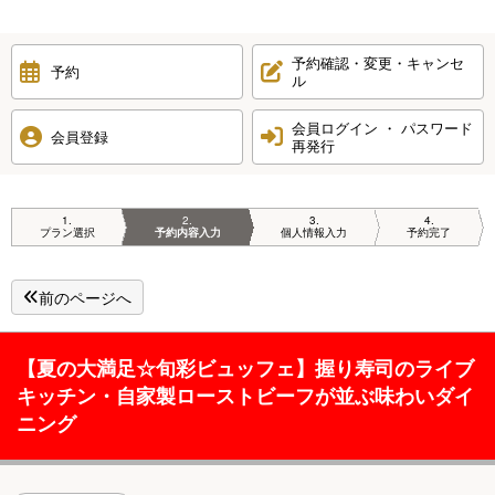
予約確認・変更・キャンセ
予約
ル
会員ログイン ・ パスワード
会員登録
再発行
1
2
3
4
プラン選択
予約内容入力
個人情報入力
予約完了
前のページへ
【夏の大満足☆旬彩ビュッフェ】握り寿司のライブ
キッチン・自家製ローストビーフが並ぶ味わいダイ
ニング