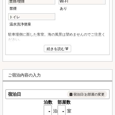
禁煙/喫煙
Wi-Fi
禁煙
あり
トイレ
温水洗浄便座
駐車場側に面した客室。海の風景は望めませんのでご注意く
ださい。
15畳の本間と6畳の副室がついた広々和室、布団もそれぞれ
続きを読む
に敷けるので、
親子3世代旅行や男女グループにピッタリ。
洗浄機能付きトイレ、飲料水、無料Wi-Fi完備、湯沸かしポッ
ト、ドライヤー、液晶テレビ、応接セット
ご宿泊内容の入力
※お部屋は全室禁煙となります。
（喫煙される方は、館内にある指定の喫煙所をご利用願いま
す。）
宿泊日
宿泊日/お部屋の変更
泊数
部屋数
泊
室