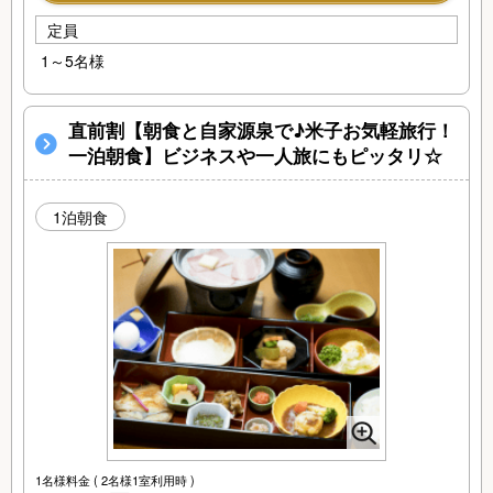
定員
1～5名様
直前割【朝食と自家源泉で♪米子お気軽旅行！
一泊朝食】ビジネスや一人旅にもピッタリ☆
1泊朝食
1名様料金
( 2名様1室利用時 )