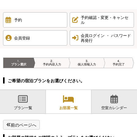
予約確認・変更・キャンセ
予約
ル
会員ログイン ・ パスワード
会員登録
再発行
1
2
3
4
プラン選択
予約内容入力
個人情報入力
予約完了
ご希望の宿泊プランをお選びください。
プラン一覧
お部屋一覧
空室カレンダー
前のページへ