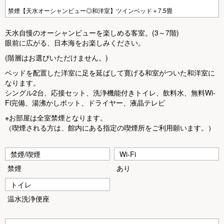
禁煙【天水オーシャンビュー◎和洋室】ツインベッド＋7.5畳
天水自慢のオーシャンビューを楽しめる客室。(3～7階)
眼前に広がる、日本海をお楽しみください。
(階層はお選びいただけません。)
ベッドを配置した洋室に足を延ばして寛げる和室がついた和洋室に
なります。
シングル2台、応接セット、洗浄機能付きトイレ、飲料水、無料Wi-
Fi完備、湯沸かしポット、ドライヤー、液晶テレビ
※お部屋は全室禁煙となります。
（喫煙される方は、館内にある指定の喫煙所をご利用願います。）
禁煙/喫煙
Wi-Fi
禁煙
あり
トイレ
温水洗浄便座