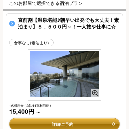
このお部屋で選択できる宿泊プラン
直前割【温泉堪能♪朝早い出発でも大丈夫！素
泊まり】５，５００円～！一人旅や仕事に☆
食事なし(素泊まり)
1名様料金
( 2名様1室利用時 )
15,400円
～
詳細/ご予約