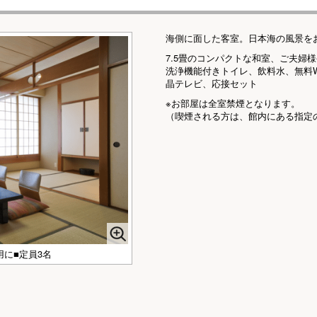
海側に面した客室。日本海の風景を
7.5畳のコンパクトな和室、ご夫婦
洗浄機能付きトイレ、飲料水、無料W
晶テレビ、応接セット
※お部屋は全室禁煙となります。
（喫煙される方は、館内にある指定
用に■定員3名