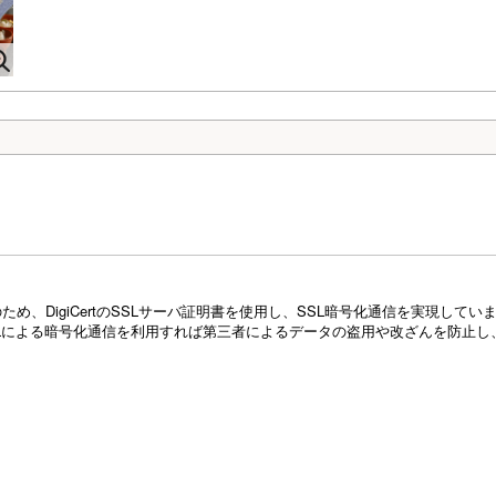
め、DigiCertのSSLサーバ証明書を使用し、SSL暗号化通信を実現し
Lによる暗号化通信を利用すれば第三者によるデータの盗用や改ざんを防止し