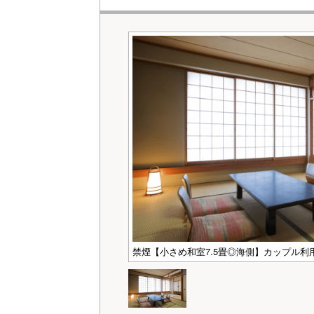
禁煙【小さめ和室7.5畳◎海側】カップル利