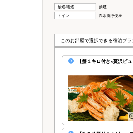
禁煙/喫煙
禁煙
トイレ
温水洗浄便座
このお部屋で選択できる宿泊プラ
【蟹１キロ付き×贅沢ビュ