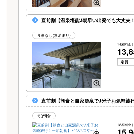
直前割【温泉堪能♪朝早い出発でも大丈夫
食事なし(素泊まり)
1名様料金
(
13,
定員
直前割【朝食と自家源泉で♪米子お気軽旅
1泊朝食
1名様料金
(
15,