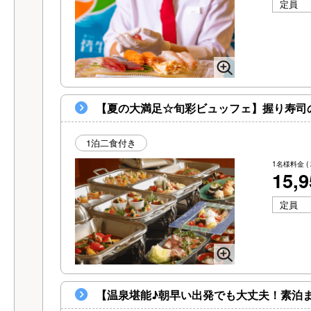
定員
【夏の大満足☆旬彩ビュッフェ】握り寿司
1泊二食付き
1名様料金
(
15,
定員
【温泉堪能♪朝早い出発でも大丈夫！素泊