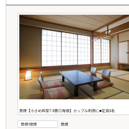
禁煙【小さめ和室7.5畳◎海側】カップル利用に■定員3名
禁煙/喫煙
禁煙