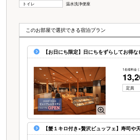
トイレ
温水洗浄便座
このお部屋で選択できる宿泊プラン
【お日にち限定】日にちをずらしてお得な
1名様料金
(
13,
定員
【蟹１キロ付き×贅沢ビュッフェ】寿司や