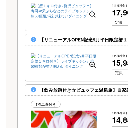
1名様料金
(
17,
定員
【リニューアルOPEN記念9月平日限定蟹
1名様料金
(
15,
定員
【飲み放題付き☆ビュッフェ温泉旅】自家
1泊二食付き
1名様料金
(
14,