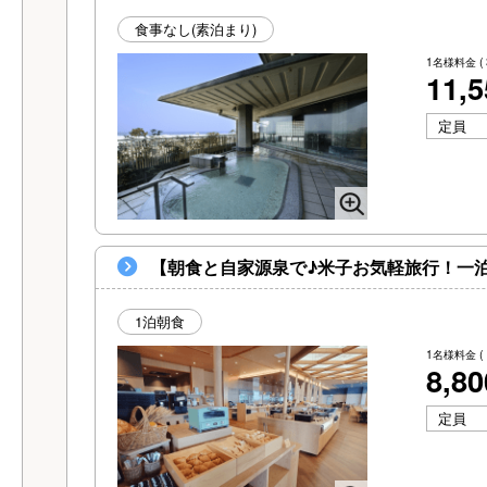
食事なし(素泊まり)
1名様料金
(
11,
定員
【朝食と自家源泉で♪米子お気軽旅行！一
1泊朝食
1名様料金
(
8,8
定員