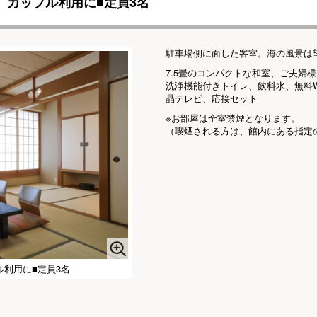
】カップル利用に■定員3名
駐車場側に面した客室。海の風景は
7.5畳のコンパクトな和室、ご夫婦
洗浄機能付きトイレ、飲料水、無料W
晶テレビ、応接セット
※お部屋は全室禁煙となります。
（喫煙される方は、館内にある指定
ル利用に■定員3名