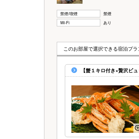
禁煙/喫煙
禁煙
Wi-Fi
あり
このお部屋で選択できる宿泊プラ
【蟹１キロ付き×贅沢ビュ