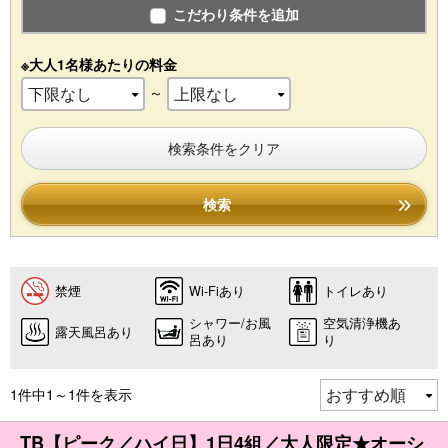
こだわり条件を追加
※大人1名様あたりの料金
～
検索条件をクリア
検索
禁煙
Wi-Fiあり
トイレあり
シャワー/お風
空気清浄機あ
露天風呂あり
呂あり
り
1件中1～1件を表示
TB【ピーク／ハイ日】1日4組／大人限定★オーシ