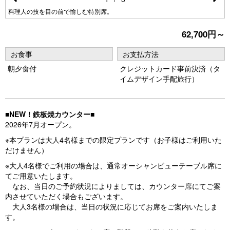
Pr
N
料理人の技を目の前で愉しむ特別席。
e
e
62,700円～
vi
xt
お食事
お支払方法
o
朝夕食付
クレジットカード事前決済（タ
u
イムデザイン手配旅行）
s
■NEW！鉄板焼カウンター■
2026年7月オープン。
※本プランは大人4名様までの限定プランです（お子様はご利用いた
だけません）
※大人4名様でご利用の場合は、通常オーシャンビューテーブル席に
てご用意いたします。
なお、当日のご予約状況によりましては、カウンター席にてご案
内させていただく場合もございます。
大人3名様の場合は、当日の状況に応じてお席をご案内いたしま
す。