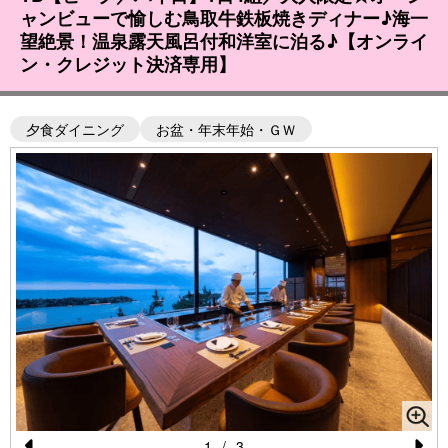
ャンビューで愉しむ鳥取牛鉄板焼きディナー♪海一
望絶景！温泉露天風呂付和洋室に泊る♪【オンライ
ン・クレジット決済専用】
夕食ダイニング
お盆・年末年始・ＧＷ
1
/
3