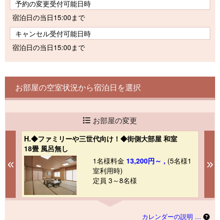
予約の変更受付可能日時
宿泊日の当日15:00まで
キャンセル受付可能日時
宿泊日の当日15:00まで
お部屋の空室状況から宿泊日を選択
お部屋の変更
H.◆ファミリーや三世代向け！◆街側大部屋 和室
A
18畳 風呂無し
1
1
1名様料金
13,200円～ ,
(5名様1
Previous
N
室利用時)
定員 3～8名様
カレンダーの説明 …