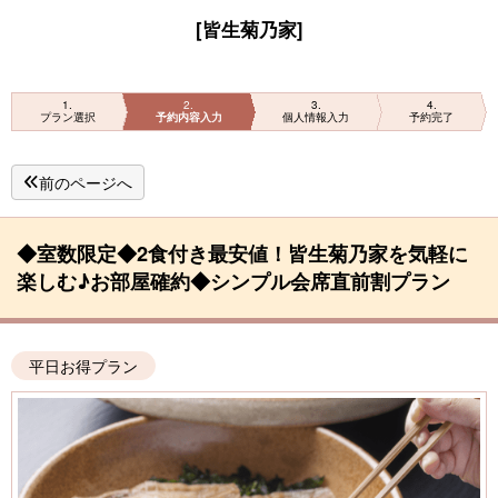
[皆生菊乃家]
1
2
3
4
プラン選択
予約内容入力
個人情報入力
予約完了
前のページへ
◆室数限定◆2食付き最安値！皆生菊乃家を気軽に
楽しむ♪お部屋確約◆シンプル会席直前割プラン
平日お得プラン