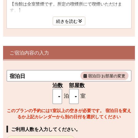
【当館は全室禁煙です。所定の喫煙所にて喫煙いただけま
す。】
◆優しい畳の香りが心地よい和室。
続きを読む
◆１８畳の和室でご家族、グループなどの
大人数でもゆったりとした客室。
◆華美に走ることなく和の心をしつらえた趣のある客室。
◆空気清浄機付き。
◆Wi-Fi接続可能。
ご宿泊内容の入力
宿泊日
宿泊日/お部屋の変更
泊数
部屋数
泊
室
このプランの予約には1室以上の空きが必要です。 宿泊日を変え
るか上記カレンダーから別の日付を選択してください
ご利用人数を入力してください。