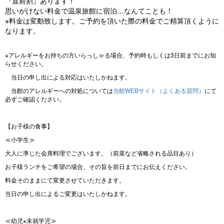
『直前割』あります！
思いがけない料金で温泉旅館に宿泊…なんてことも！
※料金は変動致します。ご予約を頂いた際の料金でご精算頂くように
なります。
※アレルギーをお持ちの方いらっしゃる場合、予約時もしくは
3
日前までにお知
らせください。
当日の申し出による対応はいたしかねます。
当館のアレルギーへの対処については
当館WEBサイト（よくある質問）
にて
必ずご確認ください。
【お子様の食事】
≪小学生≫
大人に準じた会席料理でございます。（前菜など省略される品目あり）
お子様ランチをご希望の場合、その旨を前日までにお伝えください。
料金そのままにて変更させていただきます。
当日の申し出によるご変更はいたしかねます。
≪幼児※未就学児≫