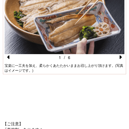
1
/
6
Pr
N
宝楽に一工夫を加え、柔らかくあたたかいままお召し上がり頂けます。(写真
はイメージです。)
e
e
vi
xt
o
u
s
【ご注意】