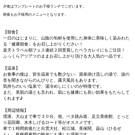
夕食はワンプレートのお子様ランチでございます。
朝食もお子様用のメニューとなります。
【朝食】
一日のはじまりに、山陰の旬材を使用した身体に美味しく染みわた
る「健康朝食」をお召し上がりください！
楽天トラベル朝フェス連続２回受賞したベラカレイにもご注目！
ふっくらアツアツのままお召し上がり頂ける大人気の一品です。
【温泉】
お食事の後は、皆生温泉でも数少ない、源泉掛け流しの湯で、波の
音を聞きながらのんびりと。露天風呂もあります。
気持ちのいい塩泉で、湯冷めしにくいのが特徴です。
また、美肌の湯とも言われ、肌にも健康にも良い効果をもたらして
くれます♪
【周辺情報】
境港、大山まで車で３０分。他、ベタ踏み坂、足立美術館、とっと
り花回廊、水木しげるロード等がオススメです。
車で１時間前後だと出雲大社、松江城、美保関、蒜山（ひるぜ
ん）。島根県東部の観光にも適した場所です。