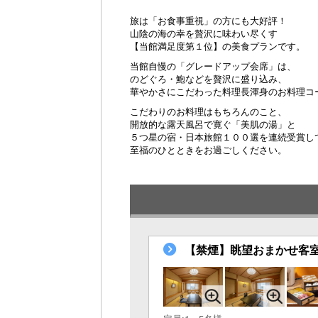
旅は「お食事重視」の方にも大好評！
山陰の海の幸を贅沢に味わい尽くす
【当館満足度第１位】の美食プランです。
当館自慢の「グレードアップ会席」は、
のどぐろ・鮑などを贅沢に盛り込み、
華やかさにこだわった料理長渾身のお料理コ
こだわりのお料理はもちろんのこと、
開放的な露天風呂で寛ぐ「美肌の湯」と
５つ星の宿・日本旅館１００選を連続受賞し
至福のひとときをお過ごしください。
【禁煙】眺望おまかせ客室