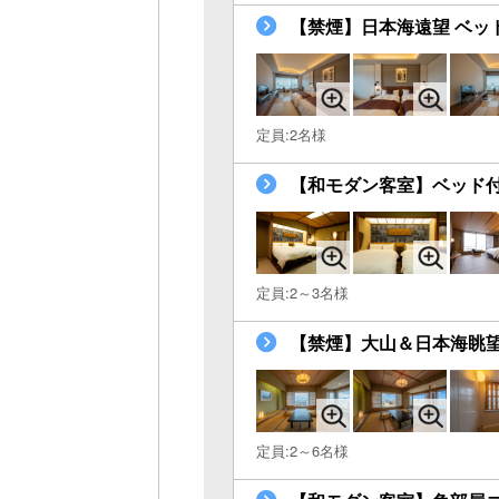
【禁煙】日本海遠望 ベッ
定員:2名様
【和モダン客室】ベッド
定員:2～3名様
【禁煙】大山＆日本海眺望 
定員:2～6名様