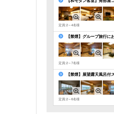
【和モダン客室】角部屋
定員:2～4名様
【禁煙】グループ旅行にお
定員:2～7名様
【禁煙】展望露天風呂付スイ
定員:2～6名様