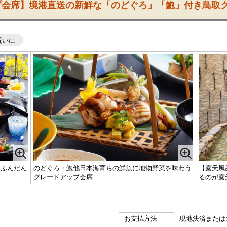
プ会席】境港直送の新鮮な「のどぐろ」「鮑」付き鳥取
祝いに
をふんだん
のどぐろ・鮑他日本海育ちの鮮魚に地物野菜を味わう
【露天風
グレードアップ会席
るのが露
お支払方法
現地決済または