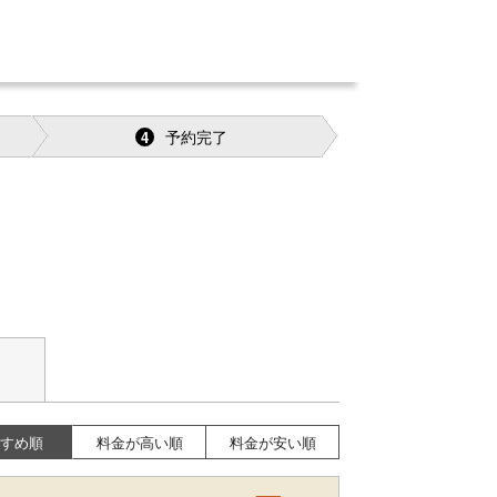
予約完了
4
すめ順
料金が高い順
料金が安い順