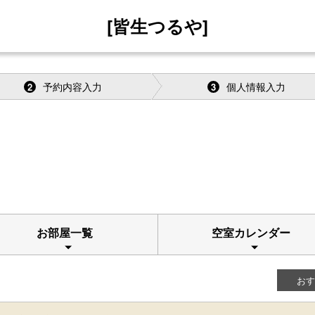
[皆生つるや]
予約内容入力
個人情報入力
2
3
お部屋一覧
空室カレンダー
おす