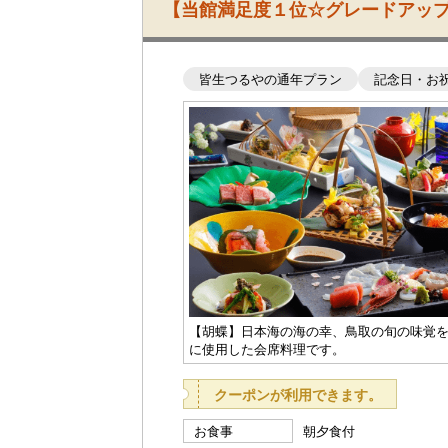
【当館満足度１位☆グレードアッ
皆生つるやの通年プラン
記念日・お
【胡蝶】日本海の海の幸、鳥取の旬の味覚
に使用した会席料理です。
クーポンが利用できます。
お食事
朝夕食付