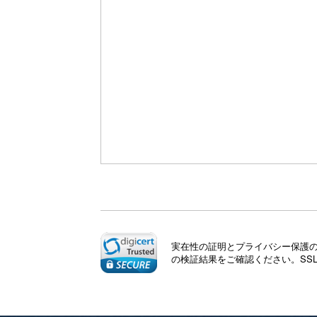
u
s
実在性の証明とプライバシー保護のた
の検証結果をご確認ください。SS