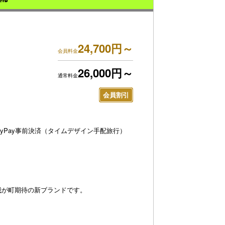
24,700円～
会員料金
26,000円～
通常料金
会員割引
ayPay事前決済（タイムデザイン手配旅行）
イカ漁火
き通った夕日ヶ浦ビーチ
我が町期待の新ブランドです。