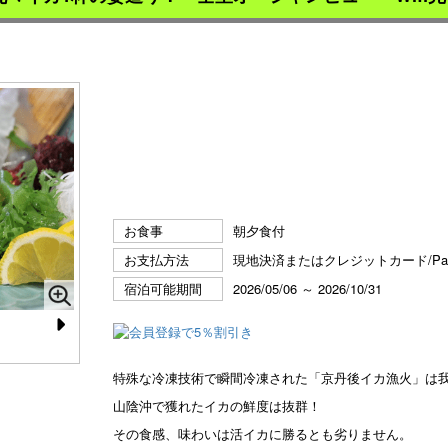
お食事
朝夕食付
お支払方法
現地決済またはクレジットカード/P
宿泊可能期間
2026/05/06 ～ 2026/10/31
N
e
黒毛和牛ステーキ
透
特殊な冷凍技術で瞬間冷凍された「京丹後イカ漁火」は
xt
山陰沖で獲れたイカの鮮度は抜群！
その食感、味わいは活イカに勝るとも劣りません。