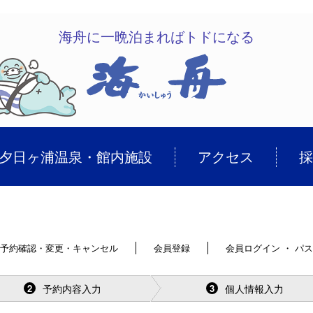
海舟に一晩泊まればトドになる
夕日ヶ浦温泉・館内施設
アクセス
採
予約確認・変更・キャンセル
会員登録
会員ログイン ・ パ
予約内容入力
個人情報入力
2
3