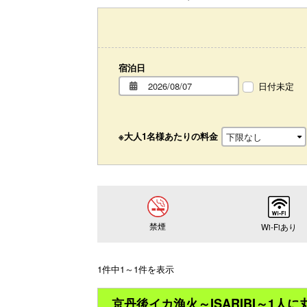
宿泊日
日付未定
※大人1名様あたりの料金
禁煙
Wi-Fiあり
1件中1～1件を表示
京丹後イカ漁火～ISARIBI～1人