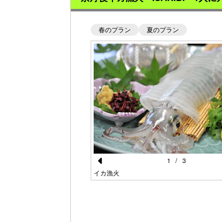
春のプラン
夏のプラン
1
/
3
Pr
イカ漁火
e
vi
o