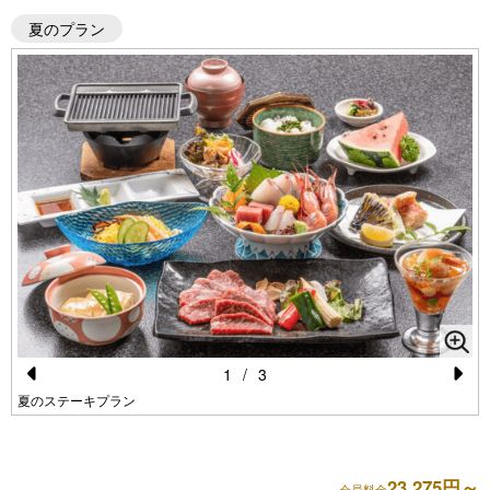
夏のプラン
1
/
3
Pr
N
夏のステーキプラン
e
e
vi
xt
23,275円～
会員料金