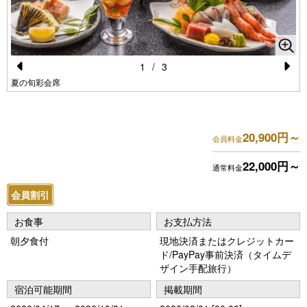
1
/
3
Pr
N
夏の旬彩会席
e
e
vi
xt
20,900円～
会員料金
o
u
22,000円～
通常料金
s
会員割引
お食事
お支払方法
朝夕食付
現地決済またはクレジットカー
ド/PayPay事前決済（タイムデ
ザイン手配旅行）
宿泊可能期間
掲載期間