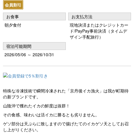
s
会員割引
お食事
お支払方法
朝夕食付
現地決済またはクレジットカー
ド/PayPay事前決済（タイムデ
ザイン手配旅行）
宿泊可能期間
2026/05/06 ～ 2026/10/31
特殊な冷凍技術で瞬間冷凍された「京丹後イカ漁火」は我が町期待
の新ブランドです。
山陰沖で獲れたイカの鮮度は抜群！
その食感、味わいは活イカに勝るとも劣りません。
ゲソ部分は天ぷらに致しますので揚げたてのイカゲソ天としてお召
し上がりください。