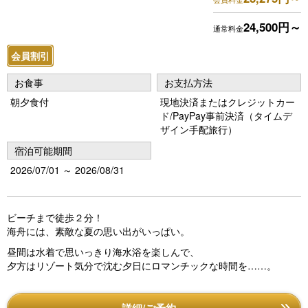
o
u
24,500円～
通常料金
s
会員割引
お食事
お支払方法
朝夕食付
現地決済またはクレジットカー
ド/PayPay事前決済（タイムデ
ザイン手配旅行）
宿泊可能期間
2026/07/01 ～ 2026/08/31
ビーチまで徒歩２分！
海舟には、素敵な夏の思い出がいっぱい。
昼間は水着で思いっきり海水浴を楽しんで、
夕方はリゾート気分で沈む夕日にロマンチックな時間を……。