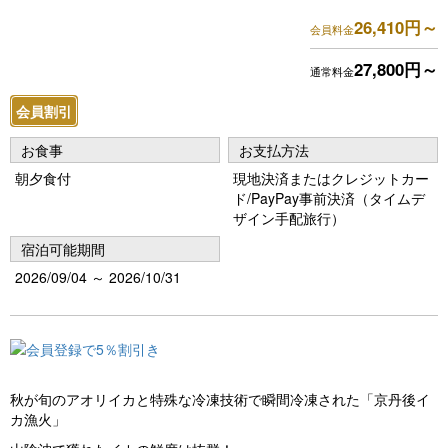
vi
xt
26,410円～
会員料金
o
27,800円～
通常料金
u
会員割引
s
お食事
お支払方法
朝夕食付
現地決済またはクレジットカー
ド/PayPay事前決済（タイムデ
ザイン手配旅行）
宿泊可能期間
2026/09/04 ～ 2026/10/31
秋が旬のアオリイカと特殊な冷凍技術で瞬間冷凍された「京丹後イ
カ漁火」