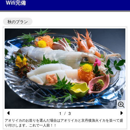
Wifi完備
秋のプラン
1
/
3
Pr
N
アオリイカのお造りを選んだ場合はアオリイカと京丹後漁火イカを並べて盛
り付けします。これで一人前！！
e
e