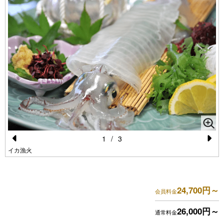
1
/
3
Pr
N
イカ漁火
e
e
vi
xt
24,700円～
会員料金
o
u
26,000円～
通常料金