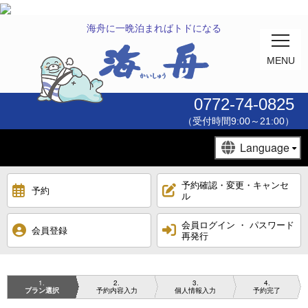
海舟に一晩泊まればトドになる
MENU
MENU
0772-74-0825
TOP
（受付時間9:00～21:00）
お料理
予約確認・変更・キャンセ
予約
客室
ル
会員ログイン ・ パスワード
夕日ヶ浦温泉・館内施設
会員登録
再発行
アクセス
1
2
3
4
プラン選択
予約内容入力
個人情報入力
予約完了
採用情報