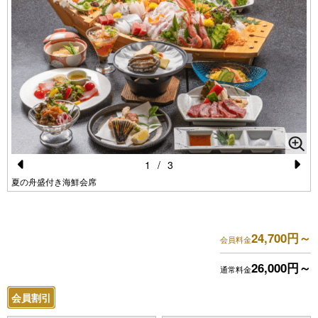
1
/
3
Pr
N
夏の舟盛付き海鮮会席
e
e
vi
xt
24,700円～
会員料金
o
u
26,000円～
通常料金
s
会員割引