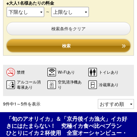
※大人1名様あたりの料金
～
検索条件をクリア
検索
禁煙
Wi-Fiあり
トイレあり
アルコール消
空気清浄機あ
冷蔵庫あり
毒液あり
り
9件中1～5件を表示
「旬のアオリイカ」＆「京丹後イカ漁火」イカ好
きにはたまらない！ 究極イカ食べ比べプラン
ひとりにイカ２杯使用 全室オーシャンビュー・