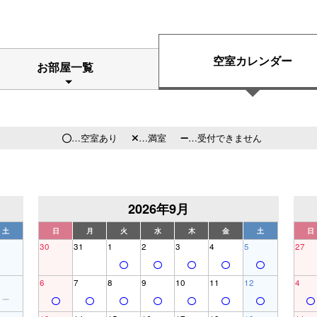
空室カレンダー
お部屋一覧
…空室あり
…満室
…受付できません
2026年9月
土
日
月
火
水
木
金
土
日
30
31
1
2
3
4
5
27
6
7
8
9
10
11
12
4