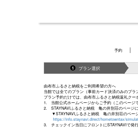
予約
プラン選択
1
由布市ふるさと納税をご利用希望の方へ
当館では全てのプラン（事前カード決済のみのプラ
プラン予約だけでは、由布市ふるさと納税返礼クー
1. 当館公式ホームページからご予約（このページ
2. STAYNAVIふるさと納税 亀の井別荘のペ
▼STAYNAVIふるさと納税 亀の井別荘のペー
https://info.staynavi.direct/hometowntax/simula
3. チェックイン当日にフロントにSTAYNAVI