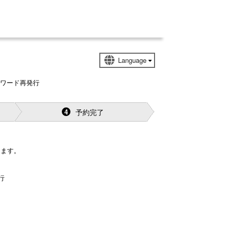
スワード再発行
予約完了
4
けます。
行