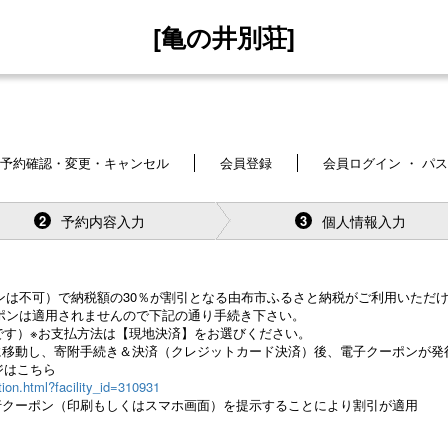
[亀の井別荘]
予約確認・変更・キャンセル
会員登録
会員ログイン ・ パ
予約内容入力
個人情報入力
2
3
ンは不可）で納税額の30％が割引となる由布市ふるさと納税がご利用いただ
ポンは適用されませんので下記の通り手続き下さい。
です）※お支払方法は【現地決済】をお選びください。
ージに移動し、寄附手続き＆決済（クレジットカード決済）後、電子クーポンが発
ジはこちら
tion.html?facility_id=310931
で発行クーポン（印刷もしくはスマホ画面）を提示することにより割引が適用