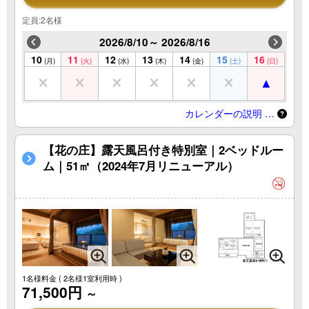
定員:2名様
2026/8/10～ 2026/8/16
10
11
12
13
14
15
16
(月)
(火)
(水)
(木)
(金)
(土)
(日)
カレンダーの説明 …
【花の庄】露天風呂付き特別室｜2ベッドルー
ム｜51㎡（2024年7月リニューアル）
1名様料金
( 2名様1室利用時 )
71,500円
～