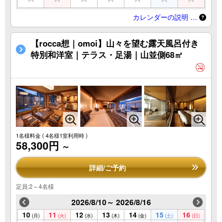
カレンダーの説明 …
【rocca想｜omoi】山々を望む露天風呂付き
特別和洋室｜テラス・足湯｜山並側68㎡
1名様料金
( 4名様1室利用時 )
58,300円
～
詳細/ご予約
定員:2～4名様
2026/8/10～ 2026/8/16
10
11
12
13
14
15
16
(月)
(火)
(水)
(木)
(金)
(土)
(日)