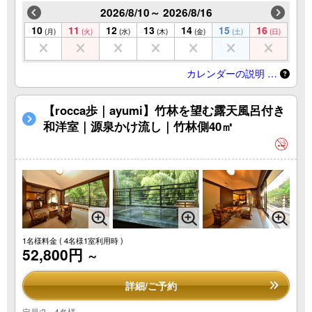
2026/8/10～ 2026/8/16
10
11
12
13
14
15
16
(月)
(火)
(水)
(木)
(金)
(土)
(日)
カレンダーの説明 …
【rocca歩｜ayumi】竹林を望む露天風呂付き
和洋室｜源泉かけ流し｜竹林側40㎡
1名様料金
( 4名様1室利用時 )
52,800円
～
詳細/ご予約
定員:2～4名様