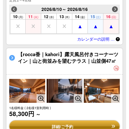
2026/8/10～ 2026/8/16
10
11
12
13
14
15
16
(月)
(火)
(水)
(木)
(金)
(土)
(日)
カレンダーの説明 …
【rocca香｜kahori】露天風呂付きコーナーツ
イン｜山と街並みを望むテラス｜山並側47㎡
1名様料金
( 2名様1室利用時 )
58,300円
～
詳細/ご予約