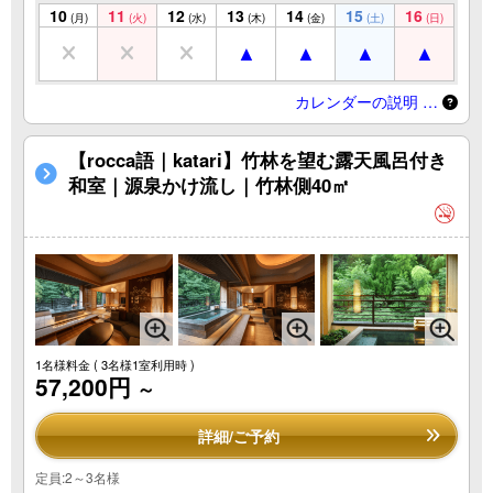
10
11
12
13
14
15
16
(月)
(火)
(水)
(木)
(金)
(土)
(日)
カレンダーの説明 …
【rocca語｜katari】竹林を望む露天風呂付き
和室｜源泉かけ流し｜竹林側40㎡
1名様料金
( 3名様1室利用時 )
57,200円
～
詳細/ご予約
定員:2～3名様