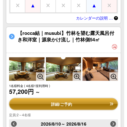
カレンダーの説明 …
【rocca結｜musubi】竹林を望む露天風呂付
き和洋室｜源泉かけ流し｜竹林側54㎡
1名様料金
( 4名様1室利用時 )
57,200円
～
詳細/ご予約
定員:2～4名様
2026/8/10～ 2026/8/16