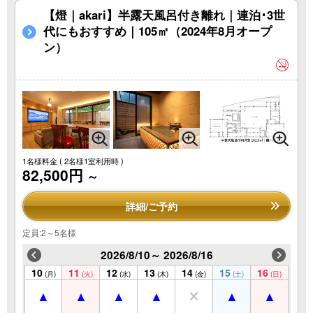
【燈｜akari】半露天風呂付き離れ｜連泊･3世
代にもおすすめ｜105㎡（2024年8月オープ
ン）
1名様料金
( 2名様1室利用時 )
82,500円
～
詳細/ご予約
定員:2～5名様
2026/8/10～ 2026/8/16
10
11
12
13
14
15
16
(月)
(火)
(水)
(木)
(金)
(土)
(日)