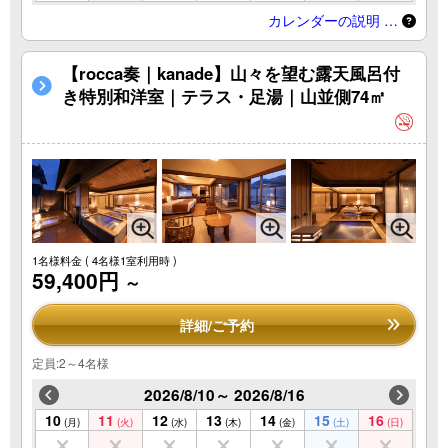
カレンダーの説明 …
【rocca奏｜kanade】山々を望む露天風呂付
き特別和洋室｜テラス・足湯｜山並側74㎡
1名様料金
( 4名様1室利用時 )
59,400円
～
詳細/ご予約
定員:2～4名様
2026/8/10～ 2026/8/16
10
11
12
13
14
15
16
(月)
(火)
(水)
(木)
(金)
(土)
(日)