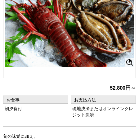
1
/
8
Pr
N
e
e
vi
xt
52,800円～
o
お食事
お支払方法
u
朝夕食付
現地決済またはオンラインクレ
s
ジット決済
旬の味覚に加え、