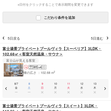
※日付をクリックすることで表示期間を変更できます
こだわり条件を追加
5日戻る
5日進む
富士湯景プライベートプールヴィラ【スーペリア】3LDK・
102.68㎡＜客室天然温泉・サウナ＞
富士山が見える客室
2
棟の広さ ：102.68 m
8/7
8
9
10
11
12
13
金
土
日
月
火
水
木
富士湯景プライベートプールヴィラ【スイート】3LDK・