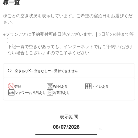
棟一覧
棟ごとの空き状況を表示しています。ご希望の宿泊日をお選びくだ
さい。
※プランごとに予約受付可能日時がございます。[ ○日前の○時まで等
]
下記一覧で空きがあっても、インターネットではご予約いただけ
ない場合もございますのでご了承ください
…空きあり
…空きなし
…受付できません
禁煙
Wi-Fiあり
トイレあり
シャワー/お風呂あり
冷蔵庫あり
表示期間
～