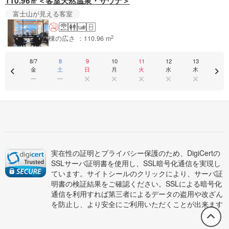
110.96㎡＜客室天然温泉・サウナ＞
富士山が見える客室
2
棟の広さ ：110.96 m
8/7
8
9
10
11
12
13
金
土
日
月
火
水
木
実在性の証明とプライバシー保護のため、DigiCertの
SSLサーバ証明書を使用し、SSL暗号化通信を実現し
ています。サイトシールのクリックにより、サーバ証
明書の検証結果をご確認ください。SSLによる暗号化
通信を利用すれば第三者によるデータの盗用や改ざん
を防止し、より安全にご利用いただくことが出来ます