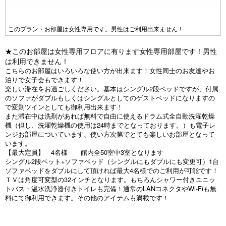
u
s
このプラン・お部屋は女性専用です。男性はご利用出来ません！
★このお部屋は女性専用フロアに有ります女性専用部屋です！男性
は利用できません！
こちらのお部屋はいろいろな使い方が出来ます！女性同士のお友達やお
泊りで女子会もできます！
楽しい滞在をお過ごしください。基本はシングル2段ベッドですが、付属
のソファがダブルもしくはシングルとしてのゲストベッドになりますの
で変則ツインとしても御利用出来ます！
また滞在中は洗剤があれば無料で自由に使えるドラム式全自動洗濯乾燥
機（但し、洗濯乾燥機の使用は24時までとなっております。）も電子レ
ンジお部屋についています、使い方次第でとても楽しいお部屋となって
います。
【最大定員】 4名様 館内全50室中3室となります
シングル2段ベット+ソファベッド（シングルにもダブルにも変更可）1台
ソファベッドをダブルにして頂ければ最大4名様でのご利用が可能です！
ＴＶは角度可変型の32インチとなります。
もちろんシャワー付きユニッ
トバス・温水洗浄器付きトイレも完備！通常のLANコネクタやWi-Fiも無
料にて御利用できます。その他のアイテムも満載です！