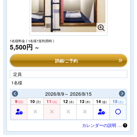
1名様料金
( 1名様1室利用時 )
5,500円
～
詳細/ご予約
定員
1名様
2026/8/9～ 2026/8/15
9
10
11
12
13
14
15
(日)
(月)
(火)
(水)
(木)
(金)
(土)
カレンダーの説明 …