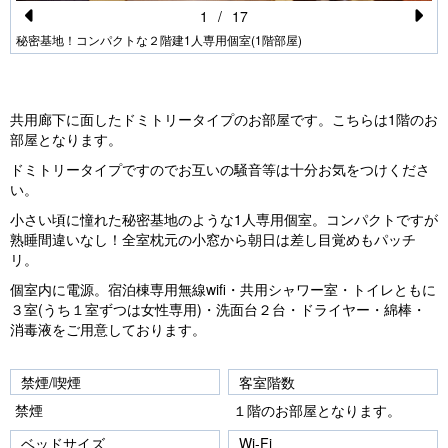
1
/
17
Pr
N
秘密基地！コンパクトな２階建1人専用個室(1階部屋)
e
e
vi
xt
共用廊下に面したドミトリータイプのお部屋です。こちらは1階のお
o
部屋となります。
u
ドミトリータイプですのでお互いの騒音等は十分お気をつけくださ
s
い。
小さい頃に憧れた秘密基地のような1人専用個室。コンパクトですが
熟睡間違いなし！全室枕元の小窓から朝日は差し目覚めもパッチ
リ。
個室内に電源。宿泊棟専用無線wifi・共用シャワー室・トイレともに
３室(うち１室ずつは女性専用)・洗面台２台・ドライヤー・綿棒・
消毒液をご用意しております。
禁煙/喫煙
客室階数
禁煙
１階のお部屋となります。
ベッドサイズ
Wi-Fi